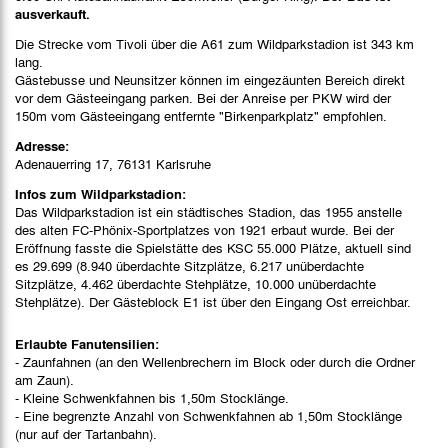
ausverkauft.
Die Strecke vom Tivoli über die A61 zum Wildparkstadion ist 343 km
lang.
Gästebusse und Neunsitzer können im eingezäunten Bereich direkt
vor dem Gästeeingang parken. Bei der Anreise per PKW wird der
150m vom Gästeeingang entfernte "Birkenparkplatz" empfohlen.
Adresse:
Adenauerring 17, 76131 Karlsruhe
Infos zum Wildparkstadion:
Das Wildparkstadion ist ein städtisches Stadion, das 1955 anstelle
des alten FC-Phönix-Sportplatzes von 1921 erbaut wurde. Bei der
Eröffnung fasste die Spielstätte des KSC 55.000 Plätze, aktuell sind
es 29.699 (8.940 überdachte Sitzplätze, 6.217 unüberdachte
Sitzplätze, 4.462 überdachte Stehplätze, 10.000 unüberdachte
Stehplätze). Der Gästeblock E1 ist über den Eingang Ost erreichbar.
Erlaubte Fanutensilien:
- Zaunfahnen (an den Wellenbrechern im Block oder durch die Ordner
am Zaun).
- Kleine Schwenkfahnen bis 1,50m Stocklänge.
- Eine begrenzte Anzahl von Schwenkfahnen ab 1,50m Stocklänge
(nur auf der Tartanbahn).