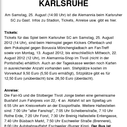
KARLSRUHE
Spielbericht
Am Samstag, 25. August (14:00 Uhr) ist die Alemannia beim Karlsruher
Stimmen
SC zu Gast. Infos zu Stadion, Tickets, Anreise usw. gibt es hier.
Bilder
Tickets:
Tickets für das Spiel beim Karlsruher SC am Samstag, 25. August
2012 (14 Uhr), sind beim Heimspiel gegen Kickers Offenbach und
dem Pokalspiel gegen Borussia Mönchengladbach am Fan-Treff
sowie von Montag, 13. August 2012, bis einschließlich Mittwoch, 22.
August 2012 (12 Uhr), im Alemannia-Shop im Tivoli (nicht in der
Pontstraße) erhältlich. Auch an der Tageskasse werden noch Karten
in ausreichender Anzahl vorhanden sein. Stehplätze kosten im
Vorverkauf 9,50 Euro (5,50 Euro ermäßigt), Sitzplätze gibt es für
12,50 Euro (unüberdacht) bzw. 26,50 Euro (überdacht).
Anreise:
Die Fan-IG und die Stolberger Tivoli Jonge bieten eine gemeinsame
Busfahrt zum Fahrpreis von 22,- € an. Abfahrt ist am Spieltag um
6:55 Uhr am Kreisverkehr an der Eissporthalle. Weitere Haltestellen
sind: 7:00 Uhr "alter Fanshop", 7:05 Uhr Scheibenstraße, 7:10 Uhr
Rothe Erde, 7:20 Uhr Forst, 7:30 Uhr Breinig Haltestelle Entengasse,
7:40 Uhr Büsbach Markt, 7:50 Uhr Eschweiler Straße (Brennerei),
8:00 Uhr Autobahnauffahrt Eschweiler (Burger King).
Der Bus ist