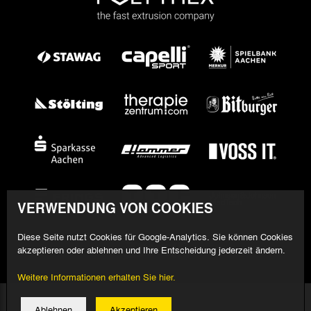
VERWENDUNG VON COOKIES
Diese Seite nutzt Cookies für Google-Analytics. Sie können Cookies
akzeptieren oder ablehnen und Ihre Entscheidung jederzeit ändern.
Weitere Informationen erhalten Sie hier.
© 2026 Alemannia Aachen - Alle Rechte vorbehalten
Ablehnen
Akzeptieren