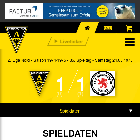
2. Liga Nord - Saison 1974/1975 - 35. Spieltag
- Samstag 24.05.1975
1
1
(0)
(1)
Spieldaten
SPIELDATEN