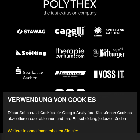
VERWENDUNG VON COOKIES
Diese Seite nutzt Cookies für Google-Analytics. Sie können Cookies
akzeptieren oder ablehnen und Ihre Entscheidung jederzeit ändern.
Weitere Informationen erhalten Sie hier.