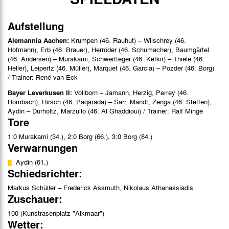
Bilder
Aufstellung
Alemannia Aachen:
Krumpen (46. Rauhut) – Wilschrey (46.
Hofmann), Erb (46. Brauer), Herröder (46. Schumacher), Baumgärtel
(46. Andersen) – Murakami, Schwertfeger (46. Kefkir) – Thiele (46.
Heller), Leipertz (46. Müller), Marquet (46. Garcia) – Pozder (46. Borg)
/ Trainer: René van Eck
Bayer Leverkusen II:
Vollborn – Jamann, Herzig, Perrey (46.
Hombach), Hirsch (46. Paqarada) – Sarr, Mandt, Zenga (46. Steffen),
Aydin – Dürholtz, Marzullo (46. Al Ghaddioui) / Trainer: Ralf Minge
Tore
1:0 Murakami (34.), 2:0 Borg (66.), 3:0 Borg (84.)
Verwarnungen
Aydin (61.)
Schiedsrichter:
Markus Schüller – Frederick Assmuth, Nikolaus Athanassiadis
Zuschauer:
100 (Kunstrasenplatz "Alkmaar")
Wetter: