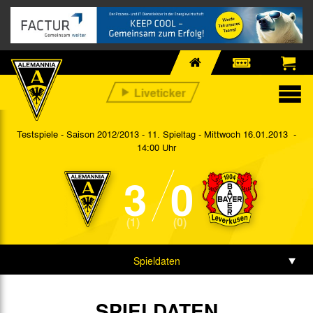
Testspiele - Saison 2012/2013 - 11. Spieltag
- Mittwoch 16.01.2013 -
14:00 Uhr
3
0
(1)
(0)
Spieldaten
Spielbericht
SPIELDATEN