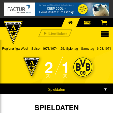
Regionalliga West - Saison 1973/1974 - 28. Spieltag
- Samstag 16.03.1974
2
1
(2)
(0)
Spieldaten
SPIELDATEN