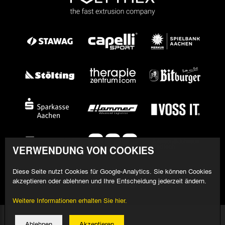
VERWENDUNG VON COOKIES
Diese Seite nutzt Cookies für Google-Analytics. Sie können Cookies
akzeptieren oder ablehnen und Ihre Entscheidung jederzeit ändern.
Weitere Informationen erhalten Sie hier.
© 2026 Alemannia Aachen - Alle Rechte vorbehalten
Ablehnen
Akzeptieren