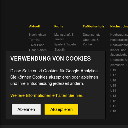
Aktuell
Profis
Fußballschule
Nachwuchs
Nachrichten
Mannschaft &
Datenschutz
Nachwuchsz
Trainer
Termine
Über uns &
Kooperation
Spiele & Tabelle
Kontakt
Tivoli Echo
Nachwuchsp
Statistik
Dauerkarten-
Kinder- und
Deal
Trainingsplan
Jugendschu
VERWENDUNG VON COOKIES
Radiostream
Geburtstage
Übersicht Sp
Alemannia II
Diese Seite nutzt Cookies für Google-Analytics.
U19
U17
Sie können Cookies akzeptieren oder ablehnen
U16
und Ihre Entscheidung jederzeit ändern.
U15
U14
Weitere Informationen erhalten Sie hier.
U13
U12
U11
Ablehnen
Akzeptieren
U10