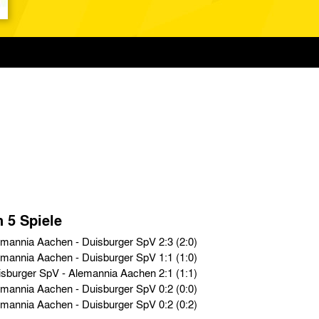
n 5 Spiele
Testspiele › Sa. 07.05.32 › Alemannia Aachen - Duisburger SpV 2:3 (2:0)
Testspiele › So. 24.04.32 › Alemannia Aachen - Duisburger SpV 1:1 (1:0)
Testspiele › So. 01.06.30 › Duisburger SpV - Alemannia Aachen 2:1 (1:1)
Testspiele › So. 18.05.30 › Alemannia Aachen - Duisburger SpV 0:2 (0:0)
Testspiele › Sa. 20.06.25 › Alemannia Aachen - Duisburger SpV 0:2 (0:2)