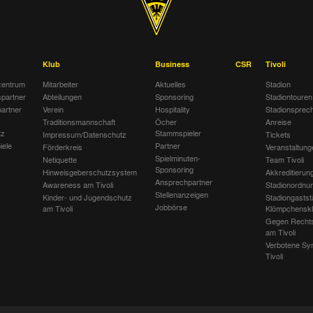
Klub
Business
CSR
Tivoli
entrum
Mitarbeiter
Aktuelles
Stadion
spartner
Abteilungen
Sponsoring
Stadiontouren
artner
Verein
Hospitality
Stadionsprec
Traditionsmannschaft
Öcher
Anreise
tz
Stammspieler
Impressum/Datenschutz
Tickets
iele
Partner
Förderkreis
Veranstaltung
Spielminuten-
Netiquette
Team Tivoli
Sponsoring
Hinweisgeberschutzsystem
Akkreditierun
Ansprechpartner
Awareness am Tivoli
Stadionordnu
Stellenanzeigen
Kinder- und Jugendschutz
Stadiongastst
Jobbörse
am Tivoli
Klömpchensk
Gegen Recht
am Tivoli
Verbotene Sy
Tivoli