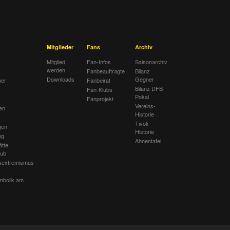
Mitglieder
Fans
Archiv
Mitglied
Fan-Infos
Saisonarchiv
werden
Fanbeauftragte
Bilanz
Downloads
Gegner
her
Fanbeirat
Bilanz DFB-
Fan-Klubs
Pokal
Fanprojekt
Vereins-
en
Historie
Tivoli-
gen
Historie
ng
Ahnentafel
ätte
lub
sextremismus
mbolik am