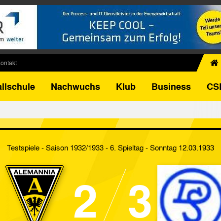
ontakt
chiv
llschule
Nachwuchs
Klub
Business
CS
egner
FB-Pokal
istorie
torie
Testspiele - Saison 1932/1933 - 6. Spieltag
- Sonntag 12.03.1933
el
2
3