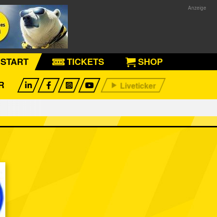
START
TICKETS
SHOP
R