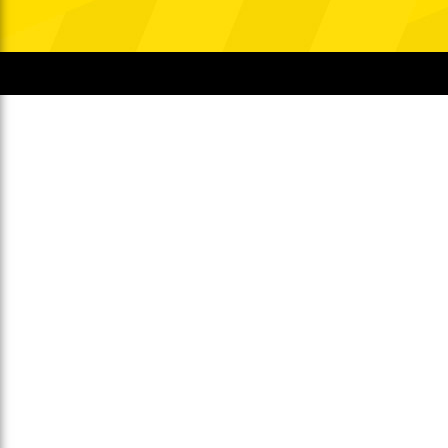
Gegen Rechtsextremismus am Tivoli
Verbotene Symbolik am Tivoli