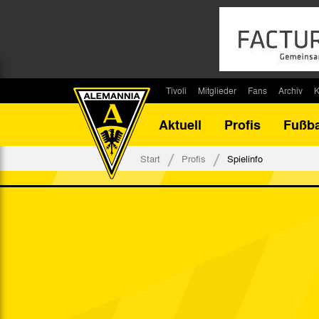
Tivoli
Mitglieder
Fans
Archiv
K
Stadion
Mitglied werden
Fan-Infos
Saisonar
Aktuell
Profis
Fußba
Stadiontouren
Downloads
Fanbeauftragte
Bilanz G
Stadionsprecher
Kontakt
Fanbeirat
Bilanz D
Start
Profis
Spielinfo
Anreise
Fan-Klubs
Vereins-H
Tickets
Fanprojekt
Tivoli-His
Veranstaltungen
Ahnentaf
Team Tivoli
Akkreditierungen
Stadionordnung
Stadiongaststätte Klömpchensklub