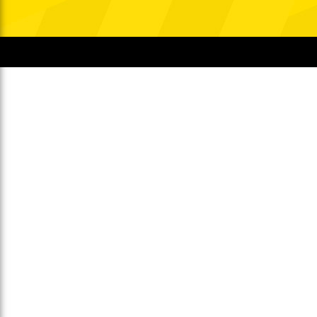
Gegen Rechtsextremismus am Tivoli
Verbotene Symbolik am Tivoli