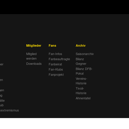
Mitglieder
Fans
Archiv
Mitglied
Fan-Infos
Saisonarchiv
werden
Fanbeauftragte
Bilanz
Downloads
Gegner
her
Fanbeirat
Bilanz DFB-
Fan-Klubs
Pokal
Fanprojekt
Vereins-
en
Historie
Tivoli-
gen
Historie
ng
Ahnentafel
ätte
lub
sextremismus
mbolik am