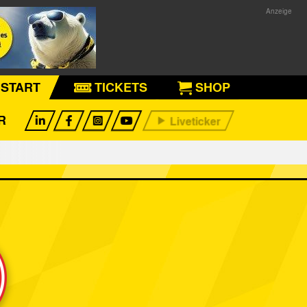
START
TICKETS
SHOP
R