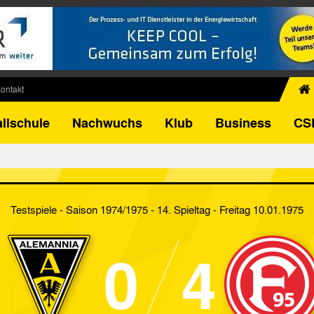
ontakt
chiv
llschule
Nachwuchs
Klub
Business
CS
egner
FB-Pokal
istorie
torie
Testspiele - Saison 1974/1975 - 14. Spieltag
- Freitag 10.01.1975
el
0
4