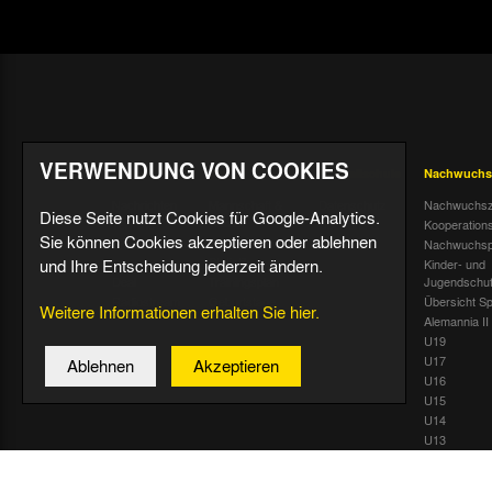
VERWENDUNG VON COOKIES
Aktuell
Profis
Fußballschule
Nachwuchs
Nachrichten
Mannschaft &
Datenschutz
Nachwuchsz
Diese Seite nutzt Cookies für Google-Analytics.
Trainer
Termine
Über uns &
Kooperation
Sie können Cookies akzeptieren oder ablehnen
Spiele & Tabelle
Kontakt
Tivoli Echo
Nachwuchsp
Statistik
und Ihre Entscheidung jederzeit ändern.
Dauerkarten-
Kinder- und
Deal
Trainingsplan
Jugendschu
Radiostream
Geburtstage
Übersicht Sp
Weitere Informationen erhalten Sie hier.
Alemannia II
U19
U17
Ablehnen
Akzeptieren
U16
U15
U14
U13
U12
U11