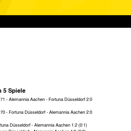
n 5 Spiele
Testspiele › So. 03.08.69 › Fortuna Düsseldorf - Alemannia Aachen 1:2 (0:1)