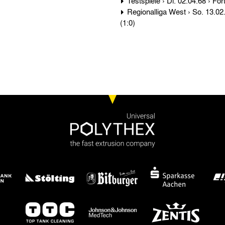
Regionalliga West › So. 13.02.66 › Fortuna Düsseldorf - Alemannia Aachen 2:0
(1:0)