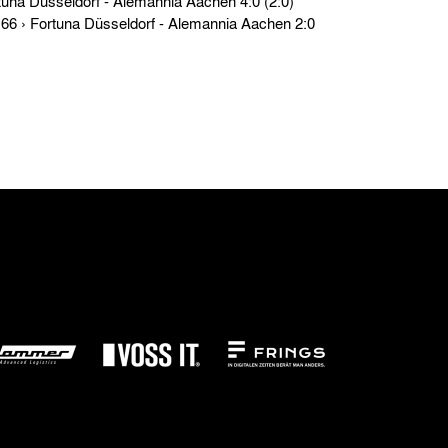
Testspiele › Di. 02.04.68 › Fortuna Düsseldorf - Alemannia Aachen 4:0 (2:0)