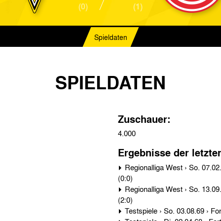
(0)
(1)
Spieldaten
SPIELDATEN
Zuschauer:
4.000
Ergebnisse der letzte
Regionalliga West › So. 07.02.71 › Alemannia Aachen - Fortuna Düsseldorf 2:0
(0:0)
Regionalliga West › So. 13.09.70 › Fortuna Düsseldorf - Alemannia Aachen 2:0
(2:0)