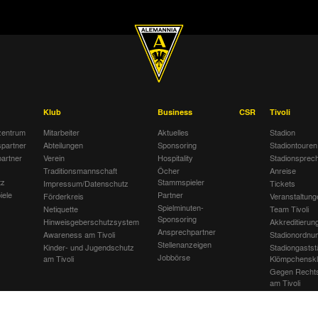
Klub
Business
CSR
Tivoli
entrum
Mitarbeiter
Aktuelles
Stadion
spartner
Abteilungen
Sponsoring
Stadiontouren
artner
Verein
Hospitality
Stadionsprec
Traditionsmannschaft
Öcher
Anreise
tz
Stammspieler
Impressum/Datenschutz
Tickets
iele
Partner
Förderkreis
Veranstaltung
Spielminuten-
Netiquette
Team Tivoli
Sponsoring
Hinweisgeberschutzsystem
Akkreditierun
Ansprechpartner
Awareness am Tivoli
Stadionordnu
Stellenanzeigen
Kinder- und Jugendschutz
Stadiongastst
Jobbörse
am Tivoli
Klömpchensk
Gegen Recht
am Tivoli
Verbotene Sy
Tivoli