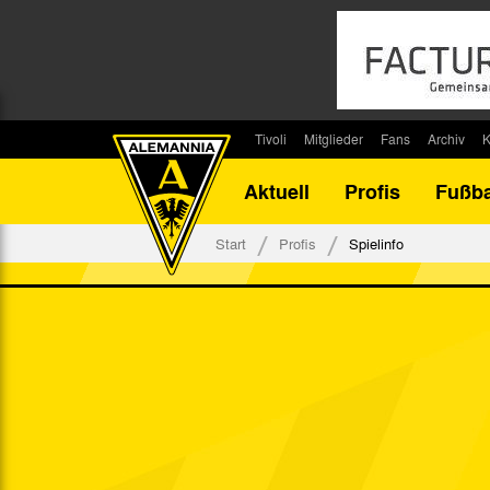
Tivoli
Mitglieder
Fans
Archiv
K
Stadion
Mitglied werden
Fan-Infos
Saisonar
Aktuell
Profis
Fußba
Stadiontouren
Downloads
Fanbeauftragte
Bilanz G
Stadionsprecher
Kontakt
Fanbeirat
Bilanz D
Start
Profis
Spielinfo
Anreise
Fan-Klubs
Vereins-H
Tickets
Fanprojekt
Tivoli-His
Veranstaltungen
Ahnentaf
Team Tivoli
Akkreditierungen
Stadionordnung
Stadiongaststätte Klömpchensklub