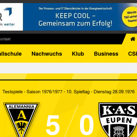
ontakt
chiv
llschule
Nachwuchs
Klub
Business
CS
egner
FB-Pokal
istorie
torie
Testspiele - Saison 1976/1977 - 10. Spieltag
- Dienstag 28.09.1976
el
5
0