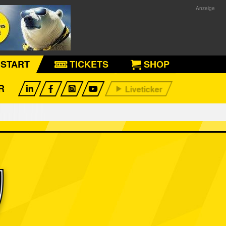
START
TICKETS
SHOP
R