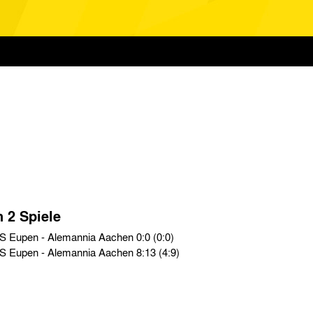
n 2 Spiele
Testspiele › Sa. 31.07.71 › KAS Eupen - Alemannia Aachen 0:0 (0:0)
Testspiele › So. 08.05.66 › KAS Eupen - Alemannia Aachen 8:13 (4:9)