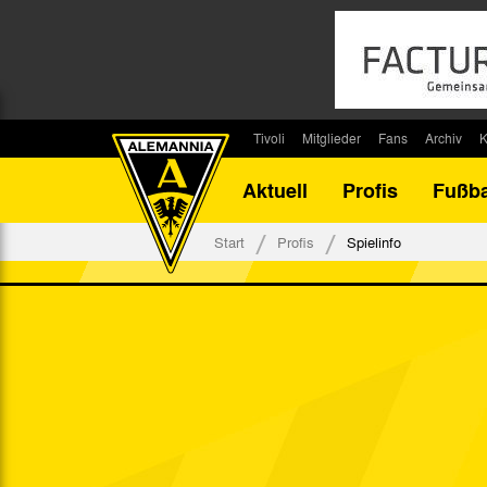
Tivoli
Mitglieder
Fans
Archiv
K
Stadion
Mitglied werden
Fan-Infos
Saisonar
Aktuell
Profis
Fußba
Stadiontouren
Downloads
Fanbeauftragte
Bilanz G
Stadionsprecher
Kontakt
Fanbeirat
Bilanz D
Start
Profis
Spielinfo
Anreise
Fan-Klubs
Vereins-H
Tickets
Fanprojekt
Tivoli-His
Veranstaltungen
Ahnentaf
Team Tivoli
Akkreditierungen
Stadionordnung
Stadiongaststätte Klömpchensklub