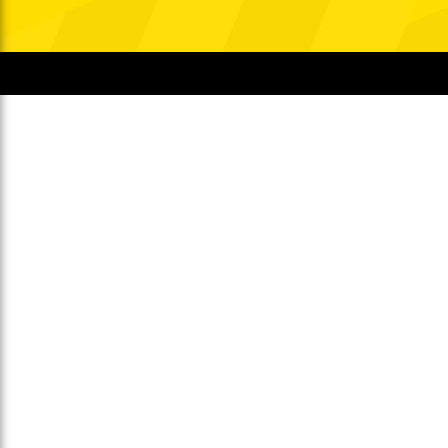
Gegen Rechtsextremismus am Tivoli
Verbotene Symbolik am Tivoli