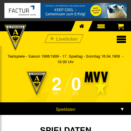
Testspiele - Saison 1908/1909 - 17. Spieltag
- Sonntag 18.04.1909 -
16:00 Uhr
2
0
(0)
(0)
Spieldaten
Spielbericht
SPIELDATEN