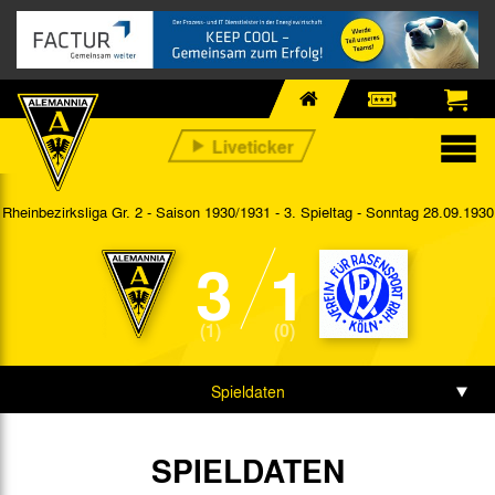
Rheinbezirksliga Gr. 2 - Saison 1930/1931 - 3. Spieltag
- Sonntag 28.09.1930
3
1
(1)
(0)
Spieldaten
SPIELDATEN