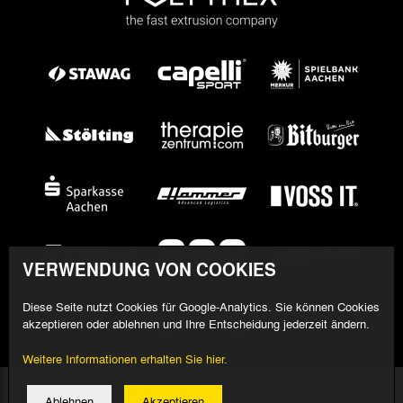
VERWENDUNG VON COOKIES
Diese Seite nutzt Cookies für Google-Analytics. Sie können Cookies
akzeptieren oder ablehnen und Ihre Entscheidung jederzeit ändern.
Weitere Informationen erhalten Sie hier.
© 2026 Alemannia Aachen - Alle Rechte vorbehalten
Ablehnen
Akzeptieren