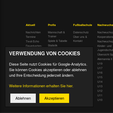
Aktuell
Profis
Fußballschule
Nachwuchs
Nachrichten
Mannschaft &
Datenschutz
Nachwuchsz
Trainer
Termine
Über uns &
Kooperation
Spiele & Tabelle
Kontakt
Tivoli Echo
Nachwuchsp
Statistik
Dauerkarten-
Kinder- und
Deal
Trainingsplan
Jugendschu
VERWENDUNG VON COOKIES
Radiostream
Geburtstage
Übersicht Sp
Alemannia II
Diese Seite nutzt Cookies für Google-Analytics.
U19
U17
Sie können Cookies akzeptieren oder ablehnen
U16
und Ihre Entscheidung jederzeit ändern.
U15
U14
Weitere Informationen erhalten Sie hier.
U13
U12
U11
Ablehnen
Akzeptieren
U10