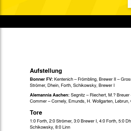
Gegen Rechtsextremismus am Tivoli
Verbotene Symbolik am Tivoli
Aufstellung
Bonner FV:
Kentenich – Frömbling, Brewer II – Gros
Strömer, Dhein, Forth, Schikowsky, Brewer I
Alemannia Aachen:
Segnitz – Riechert, M.? Breuer
Commer – Cornely, Emunds, H. Wollgarten, Lebrun, 
Tore
1:0 Forth, 2:0 Strömer, 3:0 Brewer I, 4:0 Forth, 5:0 Dhein, 6:0 Dhein, 7:0
Schikowsky, 8:0 Linn