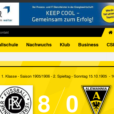
ontakt
chiv
llschule
Nachwuchs
Klub
Business
CS
egner
FB-Pokal
istorie
torie
k 1. Klasse - Saison 1905/1906 - 2. Spieltag
- Sonntag 15.10.1905 - 1
el
8
0