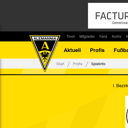
Tivoli
Mitglieder
Fans
Archiv
K
Stadion
Mitglied werden
Fan-Infos
Saisonar
Aktuell
Profis
Fußba
Stadiontouren
Downloads
Fanbeauftragte
Bilanz G
Stadionsprecher
Kontakt
Fanbeirat
Bilanz D
Start
Profis
Spielinfo
Anreise
Fan-Klubs
Vereins-H
Tickets
Fanprojekt
Tivoli-His
I. Bezir
Veranstaltungen
Ahnentaf
Team Tivoli
Akkreditierungen
Stadionordnung
Stadiongaststätte Klömpchensklub