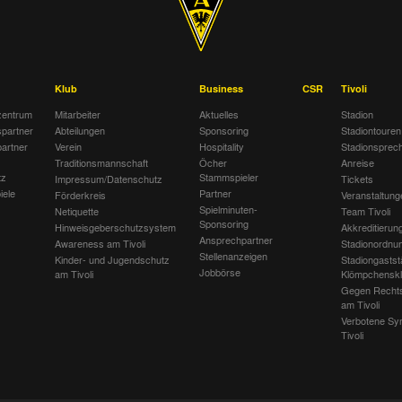
Klub
Business
CSR
Tivoli
entrum
Mitarbeiter
Aktuelles
Stadion
spartner
Abteilungen
Sponsoring
Stadiontouren
artner
Verein
Hospitality
Stadionsprec
Traditionsmannschaft
Öcher
Anreise
tz
Stammspieler
Impressum/Datenschutz
Tickets
iele
Partner
Förderkreis
Veranstaltung
Spielminuten-
Netiquette
Team Tivoli
Sponsoring
Hinweisgeberschutzsystem
Akkreditierun
Ansprechpartner
Awareness am Tivoli
Stadionordnu
Stellenanzeigen
Kinder- und Jugendschutz
Stadiongastst
Jobbörse
am Tivoli
Klömpchensk
Gegen Recht
am Tivoli
Verbotene Sy
Tivoli