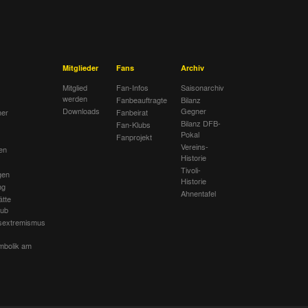
Mitglieder
Fans
Archiv
Mitglied
Fan-Infos
Saisonarchiv
werden
Fanbeauftragte
Bilanz
Downloads
Gegner
her
Fanbeirat
Bilanz DFB-
Fan-Klubs
Pokal
Fanprojekt
Vereins-
en
Historie
Tivoli-
gen
Historie
ng
Ahnentafel
ätte
lub
sextremismus
mbolik am