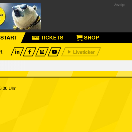
START
TICKETS
SHOP
R
6:00 Uhr