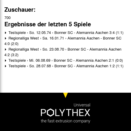
Zuschauer:
700
Ergebnisse der letzten 5 Spiele
Testspiele › So. 12.05.74 › Bonner SC - Alemannia Aachen 3:4 (1:1)
Regionalliga West › Sa. 16.01.71 › Alemannia Aachen - Bonner SC
4:0 (2:0)
Regionalliga West › So. 23.08.70 › Bonner SC - Alemannia Aachen
4:2 (3:2)
Testspiele › Mi. 06.08.69 › Bonner SC - Alemannia Aachen 2:1 (0:0)
Testspiele › So. 28.07.68 › Bonner SC - Alemannia Aachen 1:2 (1:1)