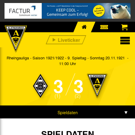
Rheingauliga - Saison 1921/1922 - 9. Spieltag
- Sonntag 20.11.1921 -
11:00 Uhr
3
3
(1)
(2)
Spieldaten
Spielbericht
SPIELDATEN