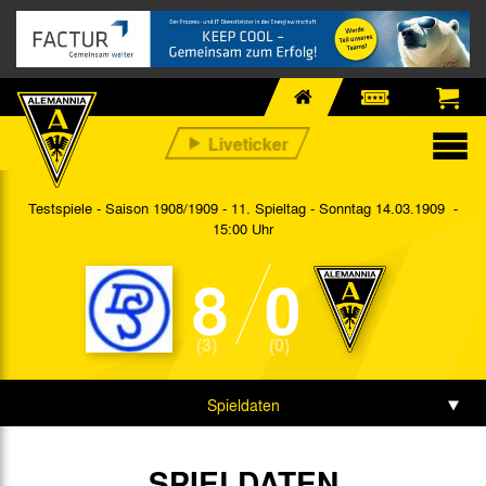
Testspiele - Saison 1908/1909 - 11. Spieltag
- Sonntag 14.03.1909 -
15:00 Uhr
8
0
(3)
(0)
Spieldaten
Spielbericht
SPIELDATEN