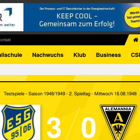
ontakt
chiv
llschule
Nachwuchs
Klub
Business
CS
egner
FB-Pokal
istorie
torie
Testspiele - Saison 1948/1949 - 2. Spieltag
- Mittwoch 18.08.1948
el
3
0