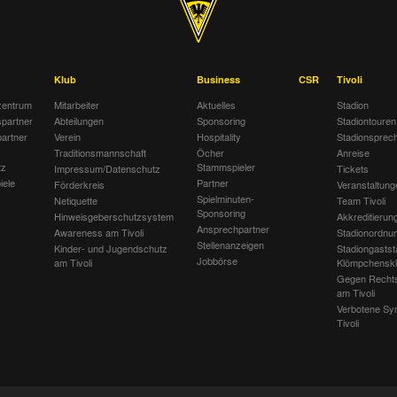
Klub
Business
CSR
Tivoli
entrum
Mitarbeiter
Aktuelles
Stadion
spartner
Abteilungen
Sponsoring
Stadiontouren
artner
Verein
Hospitality
Stadionsprec
Traditionsmannschaft
Öcher
Anreise
tz
Stammspieler
Impressum/Datenschutz
Tickets
iele
Partner
Förderkreis
Veranstaltung
Spielminuten-
Netiquette
Team Tivoli
Sponsoring
Hinweisgeberschutzsystem
Akkreditierun
Ansprechpartner
Awareness am Tivoli
Stadionordnu
Stellenanzeigen
Kinder- und Jugendschutz
Stadiongastst
Jobbörse
am Tivoli
Klömpchensk
Gegen Recht
am Tivoli
Verbotene Sy
Tivoli