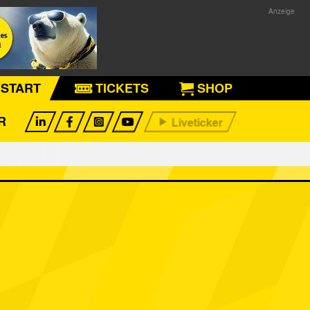
START
TICKETS
SHOP
R