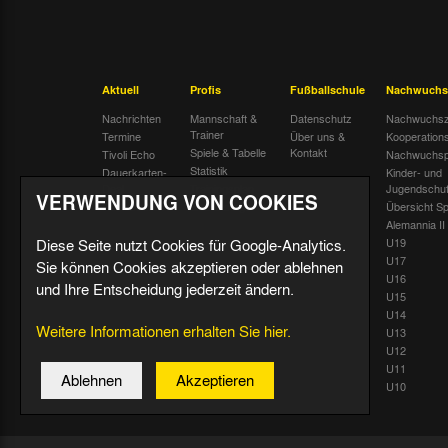
Aktuell
Profis
Fußballschule
Nachwuchs
Nachrichten
Mannschaft &
Datenschutz
Nachwuchsz
Trainer
Termine
Über uns &
Kooperation
Spiele & Tabelle
Kontakt
Tivoli Echo
Nachwuchsp
Statistik
Dauerkarten-
Kinder- und
Deal
Trainingsplan
Jugendschu
VERWENDUNG VON COOKIES
Radiostream
Geburtstage
Übersicht Sp
Alemannia II
Diese Seite nutzt Cookies für Google-Analytics.
U19
U17
Sie können Cookies akzeptieren oder ablehnen
U16
und Ihre Entscheidung jederzeit ändern.
U15
U14
Weitere Informationen erhalten Sie hier.
U13
U12
U11
Ablehnen
Akzeptieren
U10