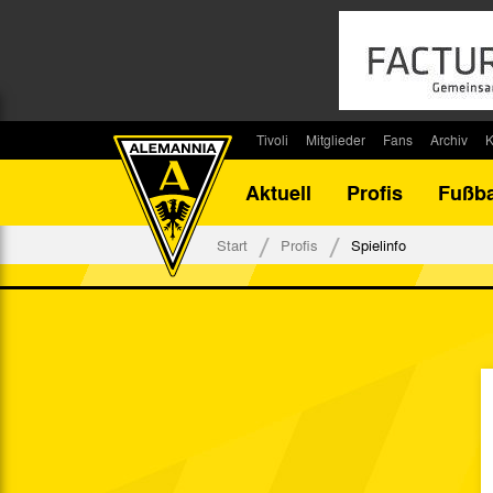
Tivoli
Mitglieder
Fans
Archiv
K
Stadion
Mitglied werden
Fan-Infos
Saisonar
Aktuell
Profis
Fußba
Stadiontouren
Downloads
Fanbeauftragte
Bilanz G
Stadionsprecher
Kontakt
Fanbeirat
Bilanz D
Start
Profis
Spielinfo
Anreise
Fan-Klubs
Vereins-H
Tickets
Fanprojekt
Tivoli-His
Veranstaltungen
Ahnentaf
Team Tivoli
Akkreditierungen
Stadionordnung
Stadiongaststätte Klömpchensklub