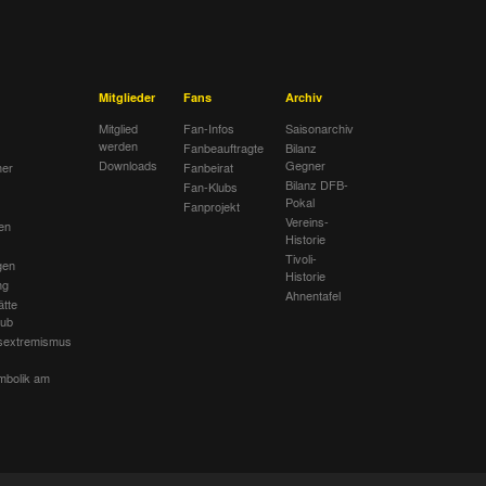
Mitglieder
Fans
Archiv
Mitglied
Fan-Infos
Saisonarchiv
werden
Fanbeauftragte
Bilanz
Downloads
Gegner
her
Fanbeirat
Bilanz DFB-
Fan-Klubs
Pokal
Fanprojekt
Vereins-
en
Historie
Tivoli-
gen
Historie
ng
Ahnentafel
ätte
lub
sextremismus
mbolik am