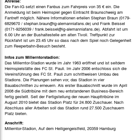
Anreise:
Die Fan-IG setzt einen Fanbus zum Fahrpreis von 35 € ein. Die
Anmeldung ist beim Heimspiel gegen Eintracht Braunschweig am
Fantreff möglich. Nähere Informationen erteilen Stephan Braun (0179-
6829670 / stephan.braun@ig-alemanniafans.de) und Frank Beissel
(0171-9256039 / frank.beissel@ig-alemanniafans.de). Abfahrt ist um
6.00 Uhr an der Bushaltestelle am alten Tivoli. Treffpunkt zur
Rückfahrt ist um 23.45 Uhr so dass nach dem Spiel noch Gelegenheit
zum Reeperbahn-Besuch besteht.
Infos zum Millerntorstadion:
Das Millerntor-Stadion wurde im Jahr 1963 eröffnet und ist seitdem
Heimspielstätte des FC St. Pauli. Im Jahr 2006 entschloss sich die
Vereinsführung des FC St. Pauli zum schrittweisen Umbau des
Stadions. Die Planungen sehen vor, das Stadion in vier
Bauabschnitten zu erneuern. Als erster Bauabschnitt wurde im April
2008 die Südtribüne mit dem neu entstandenen Business-Bereich
fertig gestellt. Seit der Fertigstellung der neuen Haupttribüne im
August 2010 bietet das Stadion Platz für 24.800 Zuschauer. Nach
Abschluss aller Arbeiten soll das Stadion rund 27.500 Zuschauern
Platz bieten.
Anschrift:
Millerntor-Stadion, Auf dem Heiligengeistfeld, 20359 Hamburg