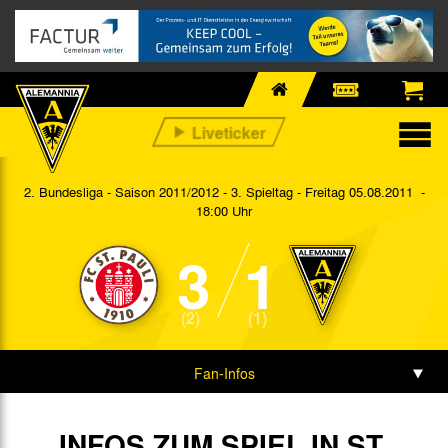
2. Bundesliga - Saison 2011/2012 - 3. Spieltag
- Freitag 05.08.2011 -
18:00 Uhr
3
1
(2)
(1)
Fan-Infos
Vorbericht
INFOS ZUM SPIEL IN ST.