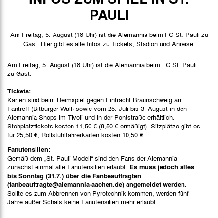
Spieldaten
PAULI
Spielbericht
Am Freitag, 5. August (18 Uhr) ist die Alemannia beim FC St. Pauli zu
Stimmen
Gast. Hier gibt es alle Infos zu Tickets, Stadion und Anreise.
Bilder
Am Freitag, 5. August (18 Uhr) ist die Alemannia beim FC St. Pauli
zu Gast.
Tickets:
Karten sind beim Heimspiel gegen Eintracht Braunschweig am
Fantreff (Bitburger Wall) sowie vom 25. Juli bis 3. August in den
Alemannia-Shops im Tivoli und in der Pontstraße erhältlich.
Stehplatztickets kosten 11,50 € (8,50 € ermäßigt). Sitzplätze gibt es
für 25,50 €, Rollstuhlfahrerkarten kosten 10,50 €.
Fanutensilien:
Gemäß dem „St.-Pauli-Modell“ sind den Fans der Alemannia
zunächst einmal alle Fanutensilien erlaubt.
Es muss jedoch alles
bis Sonntag (31.7.) über die Fanbeauftragten
(fanbeauftragte@alemannia-aachen.de) angemeldet werden.
Sollte es zum Abbrennen von Pyrotechnik kommen, werden fünf
Jahre außer Schals keine Fanutensilien mehr erlaubt.