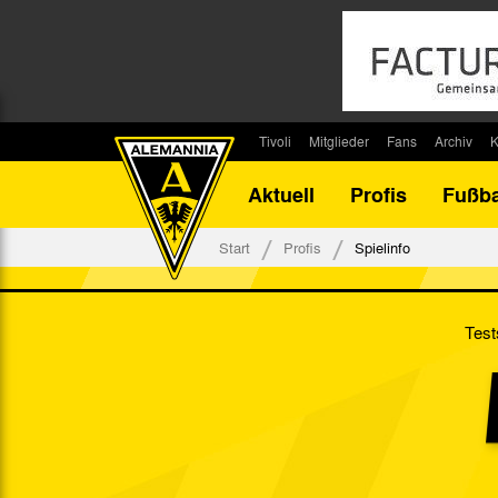
Tivoli
Mitglieder
Fans
Archiv
K
Stadion
Mitglied werden
Fan-Infos
Saisonar
Aktuell
Profis
Fußba
Stadiontouren
Downloads
Fanbeauftragte
Bilanz G
Stadionsprecher
Kontakt
Fanbeirat
Bilanz D
Start
Profis
Spielinfo
Anreise
Fan-Klubs
Vereins-H
Tickets
Fanprojekt
Tivoli-His
Test
Veranstaltungen
Ahnentaf
Team Tivoli
Akkreditierungen
Stadionordnung
Stadiongaststätte Klömpchensklub