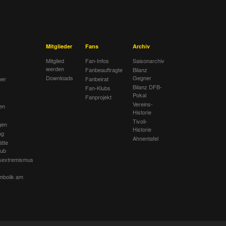
Mitglieder
Fans
Archiv
Mitglied
Fan-Infos
Saisonarchiv
werden
Fanbeauftragte
Bilanz
Downloads
Gegner
her
Fanbeirat
Bilanz DFB-
Fan-Klubs
Pokal
Fanprojekt
Vereins-
en
Historie
Tivoli-
gen
Historie
ng
Ahnentafel
ätte
lub
sextremismus
mbolik am