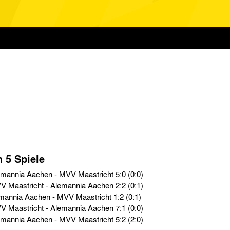
n 5 Spiele
Testspiele › So. 15.09.12 › Alemannia Aachen - MVV Maastricht 5:0 (0:0)
Testspiele › So. 31.03.12 › MVV Maastricht - Alemannia Aachen 2:2 (0:1)
Testspiele › Di. 26.12.11 › Alemannia Aachen - MVV Maastricht 1:2 (0:1)
Testspiele › So. 20.03.10 › MVV Maastricht - Alemannia Aachen 7:1 (0:0)
Testspiele › So. 27.02.10 › Alemannia Aachen - MVV Maastricht 5:2 (2:0)