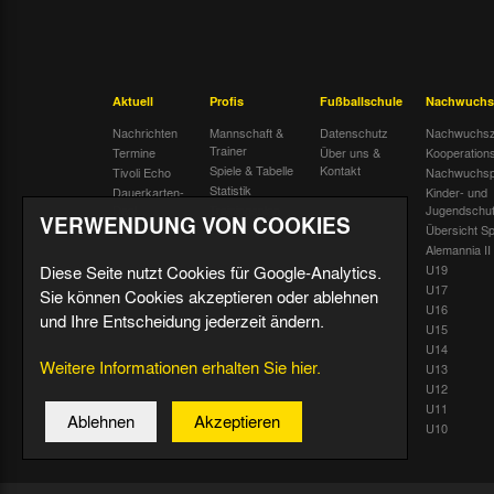
Aktuell
Profis
Fußballschule
Nachwuchs
Nachrichten
Mannschaft &
Datenschutz
Nachwuchsz
Trainer
Termine
Über uns &
Kooperation
Spiele & Tabelle
Kontakt
Tivoli Echo
Nachwuchsp
Statistik
Dauerkarten-
Kinder- und
Deal
Trainingsplan
Jugendschu
VERWENDUNG VON COOKIES
Radiostream
Geburtstage
Übersicht Sp
Alemannia II
Diese Seite nutzt Cookies für Google-Analytics.
U19
U17
Sie können Cookies akzeptieren oder ablehnen
U16
und Ihre Entscheidung jederzeit ändern.
U15
U14
Weitere Informationen erhalten Sie hier.
U13
U12
U11
Ablehnen
Akzeptieren
U10