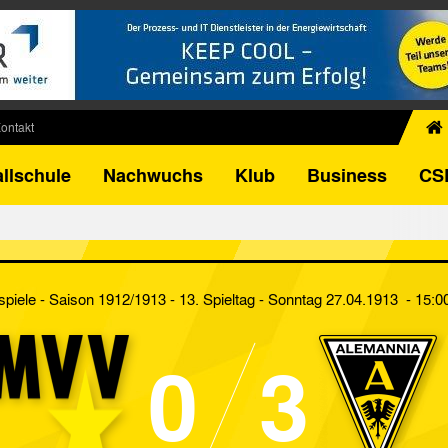
ontakt
chiv
llschule
Nachwuchs
Klub
Business
CS
egner
FB-Pokal
istorie
torie
spiele - Saison 1912/1913 - 13. Spieltag
- Sonntag 27.04.1913 - 15:0
el
0
3