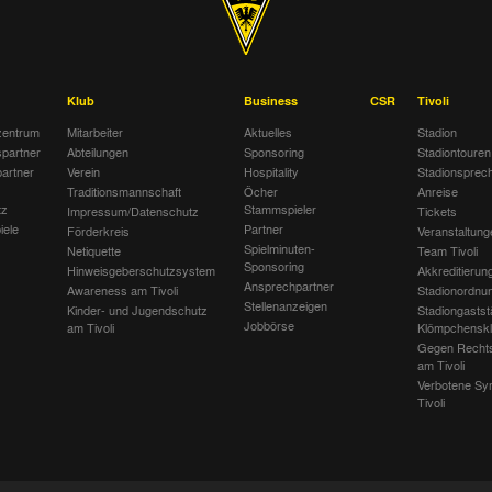
Klub
Business
CSR
Tivoli
entrum
Mitarbeiter
Aktuelles
Stadion
spartner
Abteilungen
Sponsoring
Stadiontouren
artner
Verein
Hospitality
Stadionsprec
Traditionsmannschaft
Öcher
Anreise
tz
Stammspieler
Impressum/Datenschutz
Tickets
iele
Partner
Förderkreis
Veranstaltung
Spielminuten-
Netiquette
Team Tivoli
Sponsoring
Hinweisgeberschutzsystem
Akkreditierun
Ansprechpartner
Awareness am Tivoli
Stadionordnu
Stellenanzeigen
Kinder- und Jugendschutz
Stadiongastst
Jobbörse
am Tivoli
Klömpchensk
Gegen Recht
am Tivoli
Verbotene Sy
Tivoli