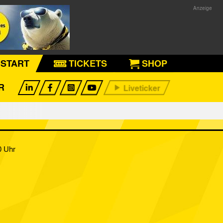
START
TICKETS
SHOP
R
0 Uhr