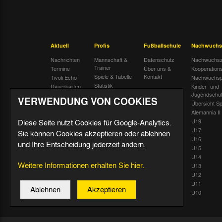
Aktuell
Profis
Fußballschule
Nachwuchs
Nachrichten
Mannschaft &
Datenschutz
Nachwuchsz
Trainer
Termine
Über uns &
Kooperation
Spiele & Tabelle
Kontakt
Tivoli Echo
Nachwuchsp
Statistik
Dauerkarten-
Kinder- und
Deal
Trainingsplan
Jugendschu
VERWENDUNG VON COOKIES
Radiostream
Geburtstage
Übersicht Sp
Alemannia II
Diese Seite nutzt Cookies für Google-Analytics.
U19
U17
Sie können Cookies akzeptieren oder ablehnen
U16
und Ihre Entscheidung jederzeit ändern.
U15
U14
Weitere Informationen erhalten Sie hier.
U13
U12
U11
Ablehnen
Akzeptieren
U10