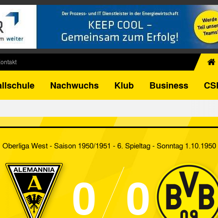
ontakt
chiv
llschule
Nachwuchs
Klub
Business
CS
egner
FB-Pokal
istorie
torie
Oberliga West - Saison 1950/1951 - 6. Spieltag
- Sonntag 1.10.1950
el
0
0