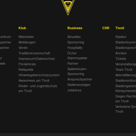
Klub
Business
CSR
Tivoli
entrum
Mitarbeiter
Aktuelles
Stadion
spartner
Abteilungen
Sponsoring
Stadiontouren
artner
Verein
Hospitality
Stadionsprec
Traditionsmannschaft
Öcher
Anreise
tz
Stammspieler
Impressum/Datenschutz
Tickets
iele
Partner
Förderkreis
Veranstaltung
Spielminuten-
Netiquette
Team Tivoli
Sponsoring
Hinweisgeberschutzsystem
Akkreditierun
Ansprechpartner
Awareness am Tivoli
Stadionordnu
Stellenanzeigen
Kinder- und Jugendschutz
Stadiongastst
Jobbörse
am Tivoli
Klömpchensk
Gegen Recht
am Tivoli
Verbotene Sy
Tivoli