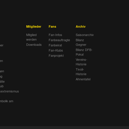
Mitglieder
Fans
Archiv
Mitglied
Fan-Infos
Saisonarchiv
werden
Fanbeauftragte
Bilanz
Downloads
Gegner
her
Fanbeirat
Bilanz DFB-
Fan-Klubs
Pokal
Fanprojekt
Vereins-
en
Historie
Tivoli-
gen
Historie
ng
Ahnentafel
ätte
lub
sextremismus
mbolik am