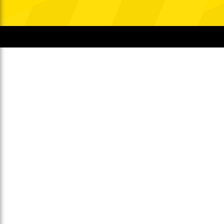
Gegen Rechtsextremismus am Tivoli
Verbotene Symbolik am Tivoli