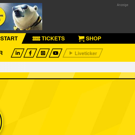
START
TICKETS
SHOP
R