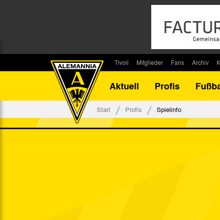
Tivoli
Mitglieder
Fans
Archiv
K
Stadion
Mitglied werden
Fan-Infos
Saisonar
Aktuell
Profis
Fußba
Stadiontouren
Downloads
Fanbeauftragte
Bilanz G
Stadionsprecher
Kontakt
Fanbeirat
Bilanz D
Start
Profis
Spielinfo
Anreise
Fan-Klubs
Vereins-H
Tickets
Fanprojekt
Tivoli-His
Veranstaltungen
Ahnentaf
Team Tivoli
Akkreditierungen
Stadionordnung
Stadiongaststätte Klömpchensklub