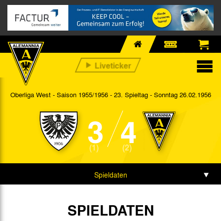
Oberliga West - Saison 1955/1956 - 23. Spieltag
- Sonntag 26.02.1956
3
4
(1)
(2)
Spieldaten
SPIELDATEN