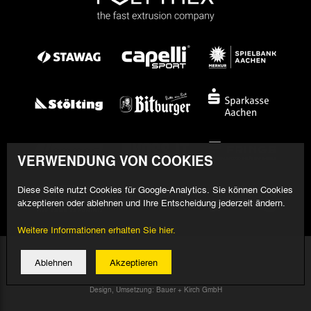
VERWENDUNG VON COOKIES
Diese Seite nutzt Cookies für Google-Analytics. Sie können Cookies
akzeptieren oder ablehnen und Ihre Entscheidung jederzeit ändern.
Weitere Informationen erhalten Sie hier.
© 2026 Alemannia Aachen - Alle Rechte vorbehalten
Ablehnen
Akzeptieren
Impressum/Datenschutz
Design, Umsetzung: Bauer + Kirch GmbH