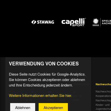
VERWENDUNG VON COOKIES
Diese Seite nutzt Cookies für Google-Analytics.
Sie können Cookies akzeptieren oder ablehnen
und Ihre Entscheidung jederzeit ändern.
Aktuell
Profis
Fußballschule
Nachwuchs
Nachrichten
Mannschaft &
Datenschutz
Nachwuchsz
Weitere Informationen erhalten Sie hier.
Trainer
Termine
Über uns &
Kooperation
Spiele & Tabelle
Kontakt
Tivoli Echo
Nachwuchsp
Statistik
Dauerkarten-
Kinder- und
Ablehnen
Akzeptieren
Deal
Trainingsplan
Jugendschu