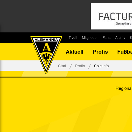
Tivoli
Mitglieder
Fans
Archiv
K
Stadion
Mitglied werden
Fan-Infos
Saisonar
Aktuell
Profis
Fußba
Stadiontouren
Downloads
Fanbeauftragte
Bilanz G
Stadionsprecher
Kontakt
Fanbeirat
Bilanz D
Start
Profis
Spielinfo
Anreise
Fan-Klubs
Vereins-H
Tickets
Fanprojekt
Tivoli-His
Regional
Veranstaltungen
Ahnentaf
Team Tivoli
Akkreditierungen
Stadionordnung
Stadiongaststätte Klömpchensklub