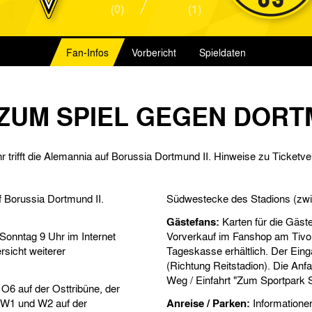
(0)
(1)
Fan-Infos
Vorbericht
Spieldaten
 ZUM SPIEL GEGEN DORTM
trifft die Alemannia auf Borussia Dortmund II. Hinweise zu Ticketver
f Borussia Dortmund II.
Südwestecke des Stadions (zwi
Gästefans:
Karten für die Gäste
Sonntag 9 Uhr im Internet
Vorverkauf im Fanshop am Tivol
rsicht weiterer
Tageskasse erhältlich. Der Ein
(Richtung Reitstadion). Die Anf
Weg / Einfahrt "Zum Sportpark 
O6 auf der Osttribüne, der
e W1 und W2 auf der
Anreise / Parken:
Informatione