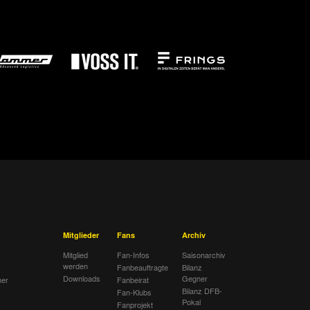
Mitglieder
Fans
Archiv
Mitglied
Fan-Infos
Saisonarchiv
werden
Fanbeauftragte
Bilanz
Downloads
Gegner
her
Fanbeirat
Bilanz DFB-
Fan-Klubs
Pokal
Fanprojekt