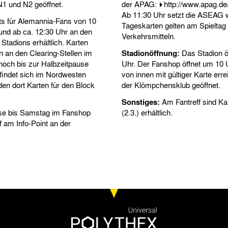
N1 und N2 geöffnet.
der APAG:
http://www.apag.de
Ab 11:30 Uhr setzt die ASEAG w
ts für Alemannia-Fans von 10
Tageskarten gelten am Spieltag 
und ab ca. 12:30 Uhr an den
Verkehrsmitteln.
adions erhältlich. Karten
n an den Clearing-Stellen im
Stadionöffnung:
Das Stadion ö
noch bis zur Halbzeitpause
Uhr. Der Fanshop öffnet um 10 U
findet sich im Nordwesten
von innen mit gültiger Karte err
den dort Karten für den Block
der Klömpchensklub geöffnet.
Sonstiges:
Am Fantreff sind K
ise bis Samstag im Fanshop
(2.3.) erhältlich.
f am Info-Point an der