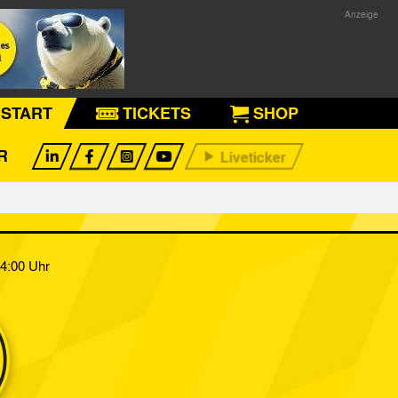
START
TICKETS
SHOP
R
14:00 Uhr