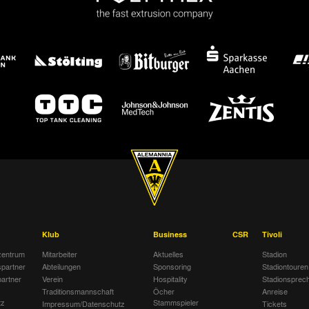
Klub
Business
CSR
Tivoli
entrum
Mitarbeiter
Aktuelles
Stadion
spartner
Abteilungen
Sponsoring
Stadiontouren
artner
Verein
Hospitality
Stadionsprec
Traditionsmannschaft
Öcher
Anreise
tz
Stammspieler
Impressum/Datenschutz
Tickets