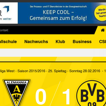
ontakt
chiv
llschule
Nachwuchs
Klub
Business
CS
egner
FB-Pokal
istorie
torie
liga West - Saison 2015/2016 - 25. Spieltag
- Sonntag 28.02.2016 - 
el
0
1