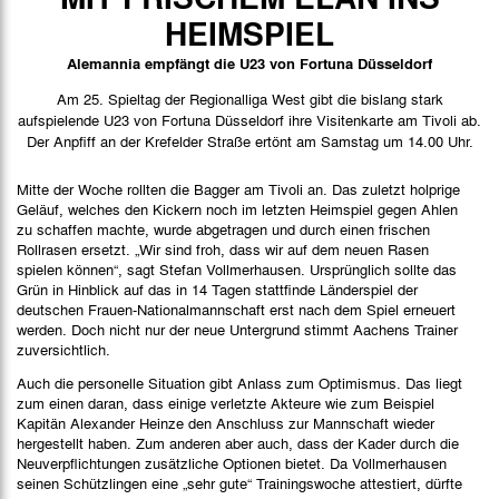
Spielbericht
HEIMSPIEL
Bilder
Alemannia empfängt die U23 von Fortuna Düsseldorf
Am 25. Spieltag der Regionalliga West gibt die bislang stark
aufspielende U23 von Fortuna Düsseldorf ihre Visitenkarte am Tivoli ab.
Der Anpfiff an der Krefelder Straße ertönt am Samstag um 14.00 Uhr.
Mitte der Woche rollten die Bagger am Tivoli an. Das zuletzt holprige
Geläuf, welches den Kickern noch im letzten Heimspiel gegen Ahlen
zu schaffen machte, wurde abgetragen und durch einen frischen
Rollrasen ersetzt. „Wir sind froh, dass wir auf dem neuen Rasen
spielen können“, sagt Stefan Vollmerhausen. Ursprünglich sollte das
Grün in Hinblick auf das in 14 Tagen stattfinde Länderspiel der
deutschen Frauen-Nationalmannschaft erst nach dem Spiel erneuert
werden. Doch nicht nur der neue Untergrund stimmt Aachens Trainer
zuversichtlich.
Auch die personelle Situation gibt Anlass zum Optimismus. Das liegt
zum einen daran, dass einige verletzte Akteure wie zum Beispiel
Kapitän Alexander Heinze den Anschluss zur Mannschaft wieder
hergestellt haben. Zum anderen aber auch, dass der Kader durch die
Neuverpflichtungen zusätzliche Optionen bietet. Da Vollmerhausen
seinen Schützlingen eine „sehr gute“ Trainingswoche attestiert, dürfte