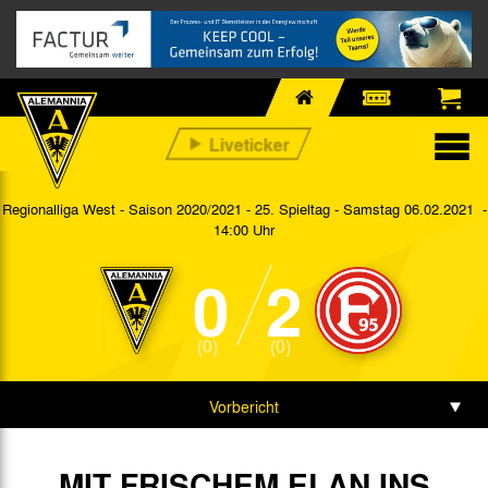
Regionalliga West - Saison 2020/2021 - 25. Spieltag
- Samstag 06.02.2021 -
14:00 Uhr
0
2
(0)
(0)
Vorbericht
Spieldaten
MIT FRISCHEM ELAN INS