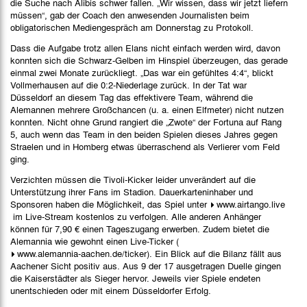
die Suche nach Alibis schwer fallen. „Wir wissen, dass wir jetzt liefern
müssen“, gab der Coach den anwesenden Journalisten beim
obligatorischen Mediengespräch am Donnerstag zu Protokoll.
Dass die Aufgabe trotz allen Elans nicht einfach werden wird, davon
konnten sich die Schwarz-Gelben im Hinspiel überzeugen, das gerade
einmal zwei Monate zurückliegt. „Das war ein gefühltes 4:4“, blickt
Vollmerhausen auf die 0:2-Niederlage zurück. In der Tat war
Düsseldorf an diesem Tag das effektivere Team, während die
Alemannen mehrere Großchancen (u. a. einen Elfmeter) nicht nutzen
konnten. Nicht ohne Grund rangiert die „Zwote“ der Fortuna auf Rang
5, auch wenn das Team in den beiden Spielen dieses Jahres gegen
Straelen und in Homberg etwas überraschend als Verlierer vom Feld
ging.
Verzichten müssen die Tivoli-Kicker leider unverändert auf die
Unterstützung ihrer Fans im Stadion. Dauerkarteninhaber und
Sponsoren haben die Möglichkeit, das Spiel unter
www.airtango.live
im Live-Stream kostenlos zu verfolgen. Alle anderen Anhänger
können für 7,90 € einen Tageszugang erwerben. Zudem bietet die
Alemannia wie gewohnt einen Live-Ticker (
www.alemannia-aachen.de/ticker
). Ein Blick auf die Bilanz fällt aus
Aachener Sicht positiv aus. Aus 9 der 17 ausgetragen Duelle gingen
die Kaiserstädter als Sieger hervor. Jeweils vier Spiele endeten
unentschieden oder mit einem Düsseldorfer Erfolg.