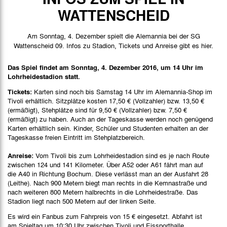
Spieldaten
WATTENSCHEID
Spielbericht
Am Sonntag, 4. Dezember spielt die Alemannia bei der SG
Bilder
Wattenscheid 09. Infos zu Stadion, Tickets und Anreise gibt es hier.
Das Spiel findet am Sonntag, 4. Dezember 2016, um 14 Uhr im
Lohrheidestadion statt.
Tickets:
Karten sind noch bis Samstag 14 Uhr im Alemannia-Shop im
Tivoli erhältlich. Sitzplätze kosten 17,50 € (Vollzahler) bzw. 13,50 €
(ermäßigt), Stehplätze sind für 9,50 € (Vollzahler) bzw. 7,50 €
(ermäßigt) zu haben. Auch an der Tageskasse werden noch genügend
Karten erhältlich sein. Kinder, Schüler und Studenten erhalten an der
Tageskasse freien Eintritt im Stehplatzbereich.
Anreise:
Vom Tivoli bis zum Lohrheidestadion sind es je nach Route
zwischen 124 und 141 Kilometer. Über A52 oder A61 fährt man auf
die A40 in Richtung Bochum. Diese verlässt man an der Ausfahrt 28
(Leithe). Nach 900 Metern biegt man rechts in die Kemnastraße und
nach weiteren 800 Metern halbrechts in die Lohrheidestraße. Das
Stadion liegt nach 500 Metern auf der linken Seite.
Es wird ein Fanbus zum Fahrpreis von 15 € eingesetzt. Abfahrt ist
am Spieltag um 10:30 Uhr zwischen Tivoli und Eissporthalle.