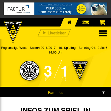
Regionalliga West - Saison 2016/2017 - 19. Spieltag
- Sonntag 04.12.2016 -
14:00 Uhr
3
1
(2)
(1)
Fan-Infos
Vorbericht
INFOS ZUM SPIEL IN