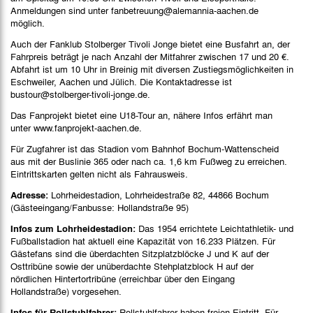
Anmeldungen sind unter fanbetreuung@alemannia-aachen.de
möglich.
Auch der Fanklub Stolberger Tivoli Jonge bietet eine Busfahrt an, der
Fahrpreis beträgt je nach Anzahl der Mitfahrer zwischen 17 und 20 €.
Abfahrt ist um 10 Uhr in Breinig mit diversen Zustiegsmöglichkeiten in
Eschweiler, Aachen und Jülich. Die Kontaktadresse ist
bustour@stolberger-tivoli-jonge.de.
Das Fanprojekt bietet eine U18-Tour an, nähere Infos erfährt man
unter www.fanprojekt-aachen.de.
Für Zugfahrer ist das Stadion vom Bahnhof Bochum-Wattenscheid
aus mit der Buslinie 365 oder nach ca. 1,6 km Fußweg zu erreichen.
Eintrittskarten gelten nicht als Fahrausweis.
Adresse:
Lohrheidestadion, Lohrheidestraße 82, 44866 Bochum
(Gästeeingang/Fanbusse: Hollandstraße 95)
Infos zum Lohrheidestadion:
Das 1954 errichtete Leichtathletik- und
Fußballstadion hat aktuell eine Kapazität von 16.233 Plätzen. Für
Gästefans sind die überdachten Sitzplatzblöcke J und K auf der
Osttribüne sowie der unüberdachte Stehplatzblock H auf der
nördlichen Hintertortribüne (erreichbar über den Eingang
Hollandstraße) vorgesehen.
Infos für Rollstuhlfahrer:
Rollstuhlfahrer haben freien Eintritt. Für