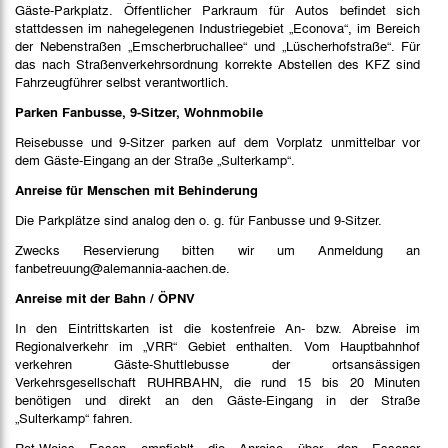
Gäste-Parkplatz. Öffentlicher Parkraum für Autos befindet sich
stattdessen im nahegelegenen Industriegebiet „Econova“, im Bereich
der Nebenstraßen „Emscherbruchallee“ und „Lüscherhofstraße“. Für
das nach Straßenverkehrsordnung korrekte Abstellen des KFZ sind
Fahrzeugführer selbst verantwortlich.
Parken Fanbusse, 9-Sitzer, Wohnmobile
Reisebusse und 9-Sitzer parken auf dem Vorplatz unmittelbar vor
dem Gäste-Eingang an der Straße „Sulterkamp“.
Anreise für Menschen mit Behinderung
Die Parkplätze sind analog den o. g. für Fanbusse und 9-Sitzer.
Zwecks Reservierung bitten wir um Anmeldung an
fanbetreuung@alemannia-aachen.de.
Anreise mit der Bahn / ÖPNV
In den Eintrittskarten ist die kostenfreie An- bzw. Abreise im
Regionalverkehr im „VRR“ Gebiet enthalten. Vom Hauptbahnhof
verkehren Gäste-Shuttlebusse der ortsansässigen
Verkehrsgesellschaft RUHRBAHN, die rund 15 bis 20 Minuten
benötigen und direkt an den Gäste-Eingang in der Straße
„Sulterkamp“ fahren.
Rot-Weiss Essen empfiehlt die Anreise über den Essener