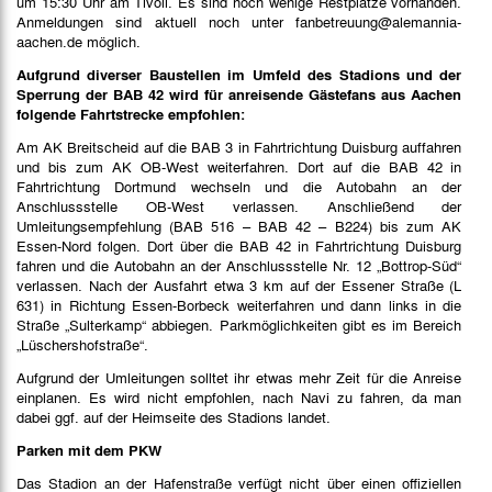
um 15:30 Uhr am Tivoli. Es sind noch wenige Restplätze vorhanden.
Anmeldungen sind aktuell noch unter fanbetreuung@alemannia-
aachen.de möglich.
Aufgrund diverser Baustellen im Umfeld des Stadions und der
Sperrung der BAB 42 wird für anreisende Gästefans aus Aachen
folgende Fahrtstrecke empfohlen:
Am AK Breitscheid auf die BAB 3 in Fahrtrichtung Duisburg auffahren
und bis zum AK OB-West weiterfahren. Dort auf die BAB 42 in
Fahrtrichtung Dortmund wechseln und die Autobahn an der
Anschlussstelle OB-West verlassen. Anschließend der
Umleitungsempfehlung (BAB 516 – BAB 42 – B224) bis zum AK
Essen-Nord folgen. Dort über die BAB 42 in Fahrtrichtung Duisburg
fahren und die Autobahn an der Anschlussstelle Nr. 12 „Bottrop-Süd“
verlassen. Nach der Ausfahrt etwa 3 km auf der Essener Straße (L
631) in Richtung Essen-Borbeck weiterfahren und dann links in die
Straße „Sulterkamp“ abbiegen. Parkmöglichkeiten gibt es im Bereich
„Lüschershofstraße“.
Aufgrund der Umleitungen solltet ihr etwas mehr Zeit für die Anreise
einplanen. Es wird nicht empfohlen, nach Navi zu fahren, da man
dabei ggf. auf der Heimseite des Stadions landet.
Parken mit dem PKW
Das Stadion an der Hafenstraße verfügt nicht über einen offiziellen