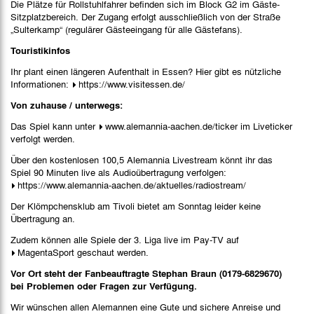
Die Plätze für Rollstuhlfahrer befinden sich im Block G2 im Gäste-
Sitzplatzbereich. Der Zugang erfolgt ausschließlich von der Straße
„Sulterkamp“ (regulärer Gästeeingang für alle Gästefans).
Touristikinfos
Ihr plant einen längeren Aufenthalt in Essen? Hier gibt es nützliche
Informationen:
https://www.visitessen.de/
Von zuhause / unterwegs:
Das Spiel kann unter
www.alemannia-aachen.de/ticker
im Liveticker
verfolgt werden.
Über den kostenlosen 100,5 Alemannia Livestream könnt ihr das
Spiel 90 Minuten live als Audioübertragung verfolgen:
https://www.alemannia-aachen.de/aktuelles/radiostream/
Der Klömpchensklub am Tivoli bietet am Sonntag leider keine
Übertragung an.
Zudem können alle Spiele der 3. Liga live im Pay-TV auf
MagentaSport
geschaut werden.
Vor Ort steht der Fanbeauftragte Stephan Braun (0179-6829670)
bei Problemen oder Fragen zur Verfügung.
Wir wünschen allen Alemannen eine Gute und sichere Anreise und