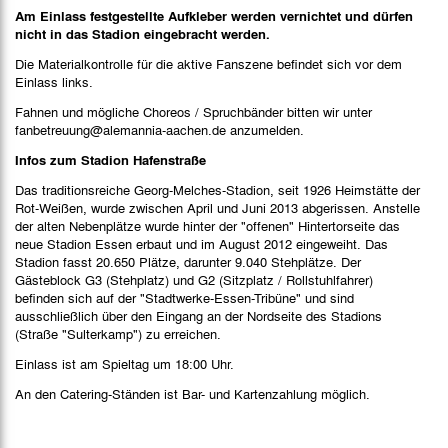
Am Einlass festgestellte Aufkleber werden vernichtet und dürfen
nicht in das Stadion eingebracht werden.
Die Materialkontrolle für die aktive Fanszene befindet sich vor dem
Einlass links.
Fahnen und mögliche Choreos / Spruchbänder bitten wir unter
fanbetreuung@alemannia-aachen.de anzumelden.
Infos zum Stadion Hafenstraße
Das traditionsreiche Georg-Melches-Stadion, seit 1926 Heimstätte der
Rot-Weißen, wurde zwischen April und Juni 2013 abgerissen. Anstelle
der alten Nebenplätze wurde hinter der "offenen" Hintertorseite das
neue Stadion Essen erbaut und im August 2012 eingeweiht. Das
Stadion fasst 20.650 Plätze, darunter 9.040 Stehplätze. Der
Gästeblock G3 (Stehplatz) und G2 (Sitzplatz / Rollstuhlfahrer)
befinden sich auf der "Stadtwerke-Essen-Tribüne" und sind
ausschließlich über den Eingang an der Nordseite des Stadions
(Straße "Sulterkamp") zu erreichen.
Einlass ist am Spieltag um 18:00 Uhr.
An den Catering-Ständen ist Bar- und Kartenzahlung möglich.