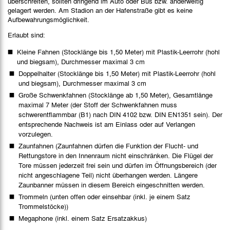
überschreiten, sollten dringend im Auto oder Bus bzw. anderweitig
gelagert werden. Am Stadion an der Hafenstraße gibt es keine
Aufbewahrungsmöglichkeit.
Erlaubt sind:
Kleine Fahnen (Stocklänge bis 1,50 Meter) mit Plastik-Leerrohr (hohl
und biegsam), Durchmesser maximal 3 cm
Doppelhalter (Stocklänge bis 1,50 Meter) mit Plastik-Leerrohr (hohl
und biegsam), Durchmesser maximal 3 cm
Große Schwenkfahnen (Stocklänge ab 1,50 Meter), Gesamtlänge
maximal 7 Meter (der Stoff der Schwenkfahnen muss
schwerentflammbar (B1) nach DIN 4102 bzw. DIN EN1351 sein). Der
entsprechende Nachweis ist am Einlass oder auf Verlangen
vorzulegen.
Zaunfahnen (Zaunfahnen dürfen die Funktion der Flucht- und
Rettungstore in den Innenraum nicht einschränken. Die Flügel der
Tore müssen jederzeit frei sein und dürfen im Öffnungsbereich (der
nicht angeschlagene Teil) nicht überhangen werden. Längere
Zaunbanner müssen in diesem Bereich eingeschnitten werden.
Trommeln (unten offen oder einsehbar (inkl. je einem Satz
Trommelstöcke))
Megaphone (inkl. einem Satz Ersatzakkus)