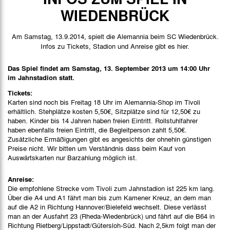
Spieldaten
WIEDENBRÜCK
Spielbericht
Am Samstag, 13.9.2014, spielt die Alemannia beim SC Wiedenbrück.
Bilder
Infos zu Tickets, Stadion und Anreise gibt es hier.
Das Spiel findet am Samstag, 13. September 2013 um 14:00 Uhr
im Jahnstadion statt.
Tickets:
Karten sind noch bis Freitag 18 Uhr im Alemannia-Shop im Tivoli
erhältlich. Stehplätze kosten 5,50€, Sitzplätze sind für 12,50€ zu
haben. Kinder bis 14 Jahren haben freien Eintritt. Rollstuhlfahrer
haben ebenfalls freien Eintritt, die Begleitperson zahlt 5,50€.
Zusätzliche Ermäßigungen gibt es angesichts der ohnehin günstigen
Preise nicht. Wir bitten um Verständnis dass beim Kauf von
Auswärtskarten nur Barzahlung möglich ist.
Anreise:
Die empfohlene Strecke vom Tivoli zum Jahnstadion ist 225 km lang.
Über die A4 und A1 fährt man bis zum Kamener Kreuz, an dem man
auf die A2 in Richtung Hannover/Bielefeld wechselt. Diese verlässt
man an der Ausfahrt 23 (Rheda-Wiedenbrück) und fährt auf die B64 in
Richtung Rietberg/Lippstadt/Gütersloh-Süd. Nach 2,5km folgt man der