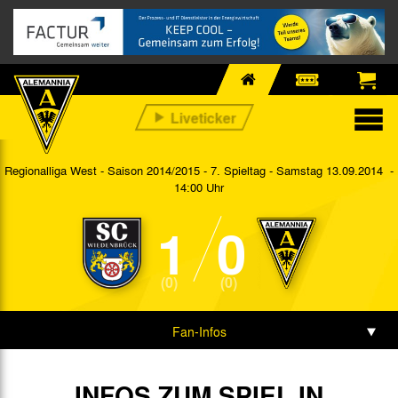
Regionalliga West - Saison 2014/2015 - 7. Spieltag
- Samstag 13.09.2014 -
14:00 Uhr
1
0
(0)
(0)
Fan-Infos
Vorbericht
INFOS ZUM SPIEL IN