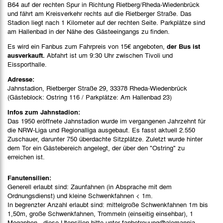
B64 auf der rechten Spur in Richtung Rietberg/Rheda-Wiedenbrück
und fährt am Kreisverkehr rechts auf die Rietberger Straße. Das
Stadion liegt nach 1 Kilometer auf der rechten Seite. Parkplätze sind
am Hallenbad in der Nähe des Gästeeingangs zu finden.
Es wird ein Fanbus zum Fahrpreis von 15€ angeboten,
der Bus ist
ausverkauft.
Abfahrt ist um 9:30 Uhr zwischen Tivoli und
Eissporthalle.
Adresse:
Jahnstadion, Rietberger Straße 29, 33378 Rheda-Wiedenbrück
(Gästeblock: Ostring 116 / Parkplätze: Am Hallenbad 23)
Infos zum Jahnstadion:
Das 1950 eröffnete Jahnstadion wurde im vergangenen Jahrzehnt für
die NRW-Liga und Regionalliga ausgebaut. Es fasst aktuell 2.550
Zuschauer, darunter 750 überdachte Sitzplätze. Zuletzt wurde hinter
dem Tor ein Gästebereich angelegt, der über den "Ostring" zu
erreichen ist.
Fanutensilien:
Generell erlaubt sind: Zaunfahnen (in Absprache mit dem
Ordnungsdienst) und kleine Schwenkfahnen < 1m.
In begrenzter Anzahl erlaubt sind: mittelgroße Schwenkfahnen 1m bis
1,50m, große Schwenkfahnen, Trommeln (einseitig einsehbar), 1
Megaphon - diese Utensilien bitte unter fanbetreuung@alemannia-