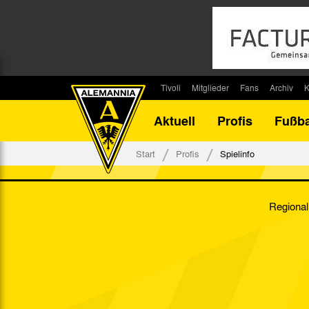
Tivoli
Mitglieder
Fans
Archiv
K
Stadion
Mitglied werden
Fan-Infos
Saisonar
Aktuell
Profis
Fußba
Stadiontouren
Downloads
Fanbeauftragte
Bilanz G
Stadionsprecher
Kontakt
Fanbeirat
Bilanz D
Start
Profis
Spielinfo
Anreise
Fan-Klubs
Vereins-H
Tickets
Fanprojekt
Tivoli-His
Regional
Veranstaltungen
Ahnentaf
Team Tivoli
Akkreditierungen
Stadionordnung
Stadiongaststätte Klömpchensklub