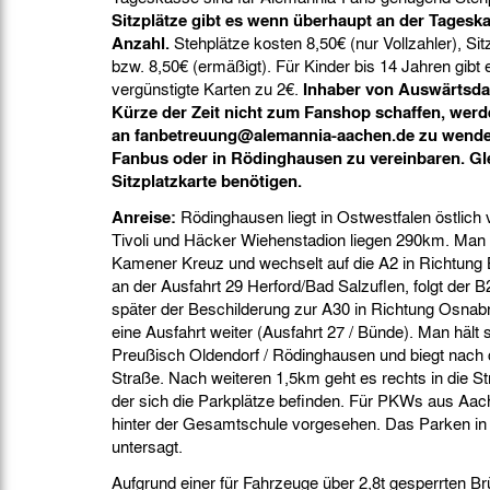
Sitzplätze gibt es wenn überhaupt an der Tageska
Anzahl.
Stehplätze kosten 8,50€ (nur Vollzahler), Sit
bzw. 8,50€ (ermäßigt). Für Kinder bis 14 Jahren gibt
vergünstigte Karten zu 2€.
Inhaber von Auswärtsdau
Kürze der Zeit nicht zum Fanshop schaffen, werde
an fanbetreuung@alemannia-aachen.de zu wende
Fanbus oder in Rödinghausen zu vereinbaren. Glei
Sitzplatzkarte benötigen.
Anreise:
Rödinghausen liegt in Ostwestfalen östlic
Tivoli und Häcker Wiehenstadion liegen 290km. Man 
Kamener Kreuz und wechselt auf die A2 in Richtung B
an der Ausfahrt 29 Herford/Bad Salzuflen, folgt der 
später der Beschilderung zur A30 in Richtung Osnab
eine Ausfahrt weiter (Ausfahrt 27 / Bünde). Man hält 
Preußisch Oldendorf / Rödinghausen und biegt nach c
Straße. Nach weiteren 1,5km geht es rechts in die Str
der sich die Parkplätze befinden. Für PKWs aus Aach
hinter der Gesamtschule vorgesehen. Das Parken in
untersagt.
Aufgrund einer für Fahrzeuge über 2,8t gesperrten B