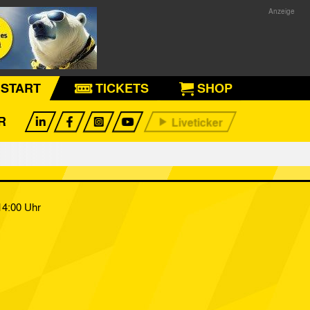
START
TICKETS
SHOP
R
14:00 Uhr