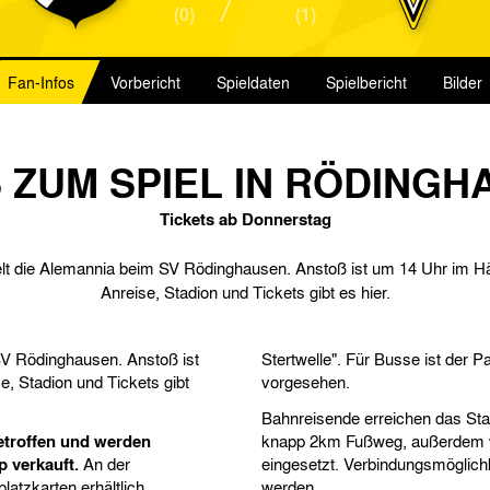
(0)
(1)
Fan-Infos
Vorbericht
Spieldaten
Spielbericht
Bilder
 ZUM SPIEL IN RÖDING
Tickets ab Donnerstag
lt die Alemannia beim SV Rödinghausen. Anstoß ist um 14 Uhr im Hä
Anreise, Stadion und Tickets gibt es hier.
SV Rödinghausen. Anstoß ist
Stertwelle". Für Busse ist der 
, Stadion und Tickets gibt
vorgesehen.
Bahnreisende erreichen das St
etroffen und werden
knapp 2km Fußweg, außerdem w
 verkauft.
An der
eingesetzt. Verbindungsmöglich
atzkarten erhältlich.
werden.