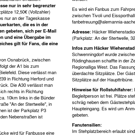
sse nur in sehr begrenzter
Es wird ein Fanbus zum Fahrpre
zplätze 12,50€ (Vollzahler)
zwischen Tivoli und Eissportha
 es nur an der Tageskasse
fanbetreuung@alemannia-aach
erkarten, die es in der
n gebeten, sich per E-Mail
Adresse:
Häcker Wiehenstadion
n und eine Übergabe im
(Parkplatz: An der Stertwelle, 
ches gilt für Fans, die eine
Infos zum Häcker Wiehenstad
Schwenningdorf wurde zwischen
h von Osnabrück, zwischen
Rödinghausen schaffte in der Ze
folgt der A1 bis zum
Regionalliga West. Das Fassung
ielefeld. Diese verlässt man
überdachte Sitzplätze. Der Gäs
B239 in Richtung Herford und
Sitzplätze auf der Haupttribüne.
rück. Die A30 verlässt man
Hinweise für Rollstuhlfahrer:
E
sich rechts in Richtung
Begleitperson ist frei. Plätze s
a. 10km links in die Bünder
schräg neben dem Gästestehplat
aße "An der Stertwelle", in
Haupteingang. Es wird um Anm
en ist der Parkplatz P3
gebeten.
 den Nebenstraßen ist
Fanutensilien:
Im Stehplatzbereich erlaubt si
rücke wird für Fanbusse eine