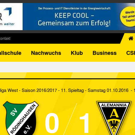
ontakt
chiv
llschule
Nachwuchs
Klub
Business
CS
egner
FB-Pokal
istorie
torie
liga West - Saison 2016/2017 - 11. Spieltag
- Samstag 01.10.2016 - 
el
0
1