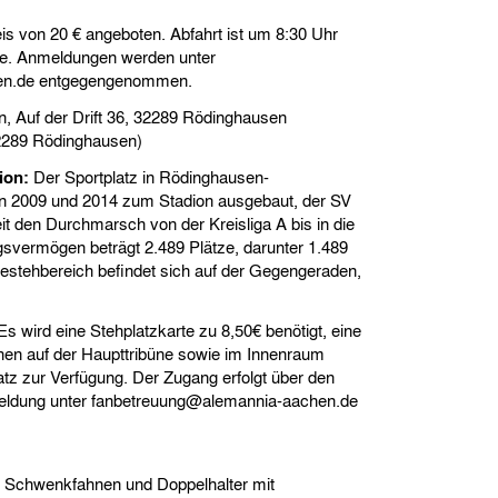
is von 20 € angeboten. Abfahrt ist um 8:30 Uhr
lle. Anmeldungen werden unter
en.de entgegengenommen.
, Auf der Drift 36, 32289 Rödinghausen
32289 Rödinghausen)
ion:
Der Sportplatz in Rödinghausen-
 2009 und 2014 zum Stadion ausgebaut, der SV
it den Durchmarsch von der Kreisliga A bis in die
svermögen beträgt 2.489 Plätze, darunter 1.489
testehbereich befindet sich auf der Gegengeraden,
s wird eine Stehplatzkarte zu 8,50€ benötigt, eine
tehen auf der Haupttribüne sowie im Innenraum
z zur Verfügung. Der Zugang erfolgt über den
eldung unter fanbetreuung@alemannia-aachen.de
nd Schwenkfahnen und Doppelhalter mit