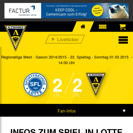
Regionalliga West - Saison 2014/2015 - 23. Spieltag
- Sonntag 01.03.2015 -
14:00 Uhr
2
2
(1)
(0)
Fan-Infos
Vorbericht
INFOS ZUM SPIEL IN LOTTE