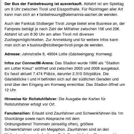
Der Bus der Fanbetreuung ist ausverkauft.
Abfahrt ist am Spieltag
um 9 Uhr zwischen Tivoli und Eissporthalle. Für Rückfragen aller Art
kann man sich an
fanbetreuung@alemannia-aachen.de
wenden.
Auch der Fanklub Stolberger Tivoli Jonge bietet eine Busreise an, der
Fahrpreis beträgt je nach Zahl der Mitfahrer zwischen 15€ und 20€.
Abfahrt ist um 8:30 Uhr am alten Tivoli mit diversen
Zustiegsmöglichkeiten. Zur Anmeldung und für weitere Infos kann
man sich an
bustour@stolberger-tivoli-jonge.de
wenden.
Adresse:
Jahnstraße 8, 49504 Lotte (Gästeeingang: Kornweg)
Infos zur ConnectM-Arena:
Das Stadion wurde 1986 als "Stadion
am Lotter Kreuz" eröffnet und zwischen 2003 und 2008 ausgebaut.
Es fasst aktuell 7.474 Plätze, darunter 2.310 Sitzplätze. Die
Gästeblöcke I und H befinden sich auf der südlichen Geraden und
sind über den Eingang am Kornweg erreichbar. Das Stadion öffnet um
12 Uhr.
Hinweise für Rollstuhlfahrer:
Die Ausgabe der Karten für
Rollstuhlfahrer erfolgt vor Ort.
Fanutensilien:
Erlaubt sind Zaunfahnen und Schwenkfahnen bis 1m
Stocklänge sowie nach Absprache mit dem
Ordnungsdienst Trommeln (einseitig offen), größere
Schwenkfahnen und ein Megaphon. Zaunfahnen sind an den