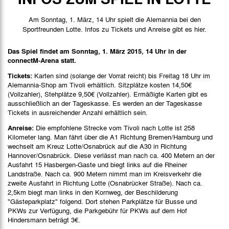
Spieldaten
Am Sonntag, 1. März, 14 Uhr spielt die Alemannia bei den
Spielbericht
Sportfreunden Lotte. Infos zu Tickets und Anreise gibt es hier.
Bilder
Das Spiel findet am Sonntag, 1. März 2015, 14 Uhr in der
connectM-Arena statt.
Tickets:
Karten sind (solange der Vorrat reicht) bis Freitag 18 Uhr im
Alemannia-Shop am Tivoli erhältlich. Sitzplätze kosten 14,50€
(Vollzahler), Stehplätze 9,50€ (Vollzahler). Ermäßigte Karten gibt es
ausschließlich an der Tageskasse. Es werden an der Tageskasse
Tickets in ausreichender Anzahl erhältlich sein.
Anreise:
Die empfohlene Strecke vom Tivoli nach Lotte ist 258
Kilometer lang. Man fährt über die A1 Richtung Bremen/Hamburg und
wechselt am Kreuz Lotte/Osnabrück auf die A30 in Richtung
Hannover/Osnabrück. Diese verlässt man nach ca. 400 Metern an der
Ausfahrt 15 Hasbergen-Gaste und biegt links auf die Rheiner
Landstraße. Nach ca. 900 Metern nimmt man im Kreisverkehr die
zweite Ausfahrt in Richtung Lotte (Osnabrücker Straße). Nach ca.
2,5km biegt man links in den Kornweg, der Beschilderung
"Gästeparkplatz" folgend. Dort stehen Parkplätze für Busse und
PKWs zur Verfügung, die Parkgebühr für PKWs auf dem Hof
Hindersmann beträgt 3€.