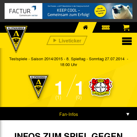
Testspiele - Saison 2014/2015 - 8. Spieltag
- Sonntag 27.07.2014 -
18:00 Uhr
1
1
(1)
(0)
Fan-Infos
Spieldaten
INFOS ZUM SPIEL GEGEN