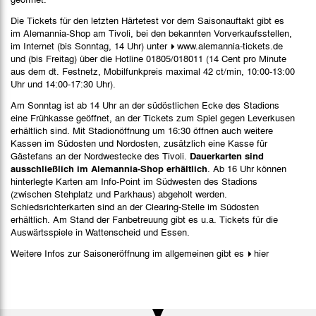
Die Tickets für den letzten Härtetest vor dem Saisonauftakt gibt es
im Alemannia-Shop am Tivoli, bei den bekannten Vorverkaufsstellen,
im Internet (bis Sonntag, 14 Uhr) unter
www.alemannia-tickets.de
und (bis Freitag) über die Hotline 01805/018011 (14 Cent pro Minute
aus dem dt. Festnetz, Mobilfunkpreis maximal 42 ct/min, 10:00-13:00
Uhr und 14:00-17:30 Uhr).
Am Sonntag ist ab 14 Uhr an der südöstlichen Ecke des Stadions
eine Frühkasse geöffnet, an der Tickets zum Spiel gegen Leverkusen
erhältlich sind. Mit Stadionöffnung um 16:30 öffnen auch weitere
Kassen im Südosten und Nordosten, zusätzlich eine Kasse für
Gästefans an der Nordwestecke des Tivoli.
Dauerkarten sind
ausschließlich im Alemannia-Shop erhältlich
. Ab 16 Uhr können
hinterlegte Karten am Info-Point im Südwesten des Stadions
(zwischen Stehplatz und Parkhaus) abgeholt werden.
Schiedsrichterkarten sind an der Clearing-Stelle im Südosten
erhältlich. Am Stand der Fanbetreuung gibt es u.a. Tickets für die
Auswärtsspiele in Wattenscheid und Essen.
Weitere Infos zur Saisoneröffnung im allgemeinen gibt es
hier