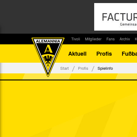
Tivoli
Mitglieder
Fans
Archiv
K
Stadion
Mitglied werden
Fan-Infos
Saisonar
Aktuell
Profis
Fußba
Stadiontouren
Downloads
Fanbeauftragte
Bilanz G
Stadionsprecher
Kontakt
Fanbeirat
Bilanz D
Start
Profis
Spielinfo
Anreise
Fan-Klubs
Vereins-H
Tickets
Fanprojekt
Tivoli-His
Veranstaltungen
Ahnentaf
Team Tivoli
Akkreditierungen
Stadionordnung
Stadiongaststätte Klömpchensklub