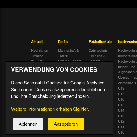
Aktuell
Profis
Fußballschule
Nachwuchs
Nachrichten
Mannschaft &
Datenschutz
Nachwuchsz
Trainer
Termine
Über uns &
Kooperation
Spiele & Tabelle
Kontakt
Tivoli Echo
Nachwuchsp
Statistik
Dauerkarten-
Kinder- und
VERWENDUNG VON COOKIES
Deal
Trainingsplan
Jugendschu
Radiostream
Geburtstage
Übersicht Sp
Diese Seite nutzt Cookies für Google-Analytics.
Alemannia II
U19
Sie können Cookies akzeptieren oder ablehnen
U17
und Ihre Entscheidung jederzeit ändern.
U16
U15
Weitere Informationen erhalten Sie hier.
U14
U13
U12
Ablehnen
Akzeptieren
U11
U10