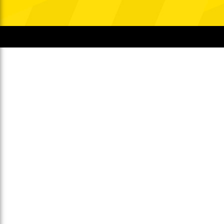
Gegen Rechtsextremismus am Tivoli
Verbotene Symbolik am Tivoli