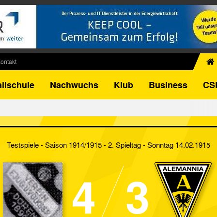
ontakt
chiv
llschule
Nachwuchs
Klub
Business
CS
egner
FB-Pokal
istorie
torie
Testspiele - Saison 1914/1915 - 2. Spieltag
- Sonntag 14.02.1915
el
4
3