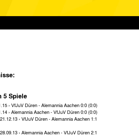
isse:
n 5 Spiele
Bezirksliga AC-DN › So. 03.01.15 › VfJuV Düren - Alemannia Aachen 0:0 (0:0)
Bezirksliga AC-DN › So. 29.11.14 › Alemannia Aachen - VfJuV Düren 0:0 (0:0)