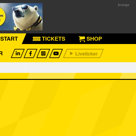
START
TICKETS
SHOP
R