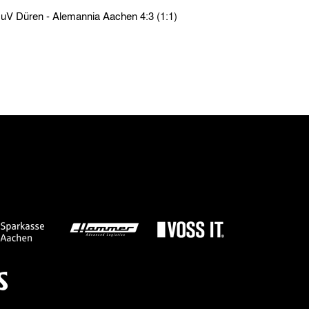
Testspiele › So. 06.04.13 › VfJuV Düren - Alemannia Aachen 4:3 (1:1)