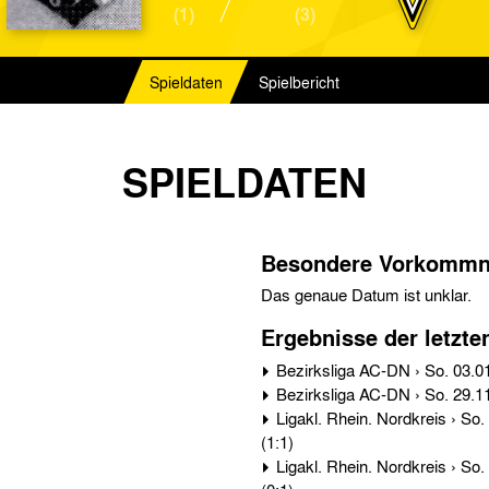
(1)
(3)
Spieldaten
Spielbericht
SPIELDATEN
Besondere Vorkommn
Das genaue Datum ist unklar.
Ergebnisse der letzte
Ligakl. Rhein. Nordkreis › So. 21.12.13 › VfJuV Düren - Alemannia Aachen 1:1
(1:1)
Ligakl. Rhein. Nordkreis › So. 28.09.13 › Alemannia Aachen - VfJuV Düren 2:1