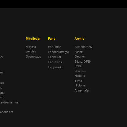
Mitglieder
Fans
Archiv
Mitglied
Fan-Infos
Saisonarchiv
werden
Fanbeauftragte
Bilanz
Downloads
Gegner
her
Fanbeirat
Bilanz DFB-
Fan-Klubs
Pokal
Fanprojekt
Vereins-
en
Historie
Tivoli-
gen
Historie
ng
Ahnentafel
ätte
lub
sextremismus
mbolik am