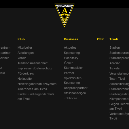
Klub
Business
CSR
Tivoli
entrum
Mitarbeiter
Aktuelles
Stadion
spartner
Abteilungen
Sponsoring
Stadiontouren
artner
Verein
Hospitality
Stadionsprec
Traditionsmannschaft
Öcher
Anreise
tz
Stammspieler
Impressum/Datenschutz
Tickets
iele
Partner
Förderkreis
Veranstaltung
Spielminuten-
Netiquette
Team Tivoli
Sponsoring
Hinweisgeberschutzsystem
Akkreditierun
Ansprechpartner
Awareness am Tivoli
Stadionordnu
Stellenanzeigen
Kinder- und Jugendschutz
Stadiongastst
Jobbörse
am Tivoli
Klömpchensk
Gegen Recht
am Tivoli
Verbotene Sy
Tivoli