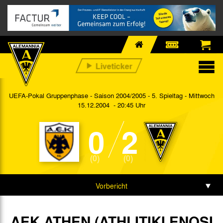
UEFA-Pokal Gruppenphase - Saison 2004/2005 - 5. Spieltag
- Mittwoch
15.12.2004 - 20:45 Uhr
0
2
(0)
(0)
Vorbericht
Spieldaten
AEK ATHEN (ATHLITIKI ENOSI