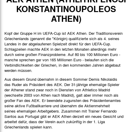
Spielbericht
KONSTANTINOUPOLEOS
ATHEN)
Kopf der Gruppe H im UEFA-Cup ist AEK Athen. Der Traditionsverein
Griechenlands (genannt die "Königin) qualifizierte sich als 4. seines
Landes in der abgelaufenen Spielzeit direkt für den UEFA-Cup.
Schlagzeilen machte AEK in den letzten Monaten allerdings mehr
durch seine großen Finanzprobleme. Auf 80 bis 100 Millionen Euro -
manche sprechen gar von 165 Millionen Euro - belaufen sich die
Verbindlichkeiten der Griechen, in den kommenden Jahren abgebaut
werden müssen.
Aus diesem Grund übernahm in diesem Sommer Demis Nikolaidis
das Ruder als Präsident des AEK. Der 31-jährige ehemalige Spieler
der Athener stand zwar noch in Diensten von Athletico Madrid
(wechselte 2003 von Athen nach Madrid), galt aber immer noch als
großer Fan des AEK. Er beendete zugunsten des Präsidentenamtes
seine aktive Fußballkarriere und übernahm die Aktienmehrheit
seines ehemaligen Arbeitgebers. Zusammen mit Trainer Fernando
Santos aus Portugal gibt er AEK Athen derzeit ein neues Gesicht und
arbeitet dafür, dass der Verein auch zukünftig in der 1. Liga
Griechenlands spielen kann.