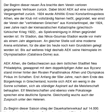
Der Beginn dieser neuen Ära brachte dem Verein verloren
gegangenes Vertrauen zurück. Dabei blickt AEK auf eine ruhmreiche
Vergangenheit zurück. 1924 wurde Athlitiki Enosi Konstantinoupoleos
Athen, wie der Klub mit vollständig Namen heißt, gegründet, war einst
der Verein der "vertriebenen Griechen" aus Konstantinopel, der 1924,
zwei Jahre nach der kleinasiatischen Katastrophe (griechisch-
türkischer Krieg 1922) , als Spielvereinigung in Athen gegründet
worden ist. Ihr Stadion, das Nikos-Goumas-Stadion wurde vor mehr
als einem Jahr abgerissen. An gleicher Stelle soll eine moderne
Arena entstehen, für die aber bis heute noch kein Grundstein gelegt
worden ist. Bis auf weiteres trägt deshalb AEK seine Heimspiele im
Olympiastadion (Calatrava-Dome) aus.
AEK Athen, die Gelbschwarzen aus dem östlichen Stadtteil Nea
Philadelphia, gewappnet mit dem doppelköpfigen Adler aus Byzanz
stand immer hinter den Rivalen Panathinaikos Athen und Olympiakos
Piräus im Schatten. Erst Anfang der 50er Jahre, nach dem Ende des
Bürgerkriegs in Griechenland, konnte sich AEK ein wenig in die
Sonne schieben, sich als ständiger Aspirant auf die Meisterschaft
behaupten. Elf Meisterschaften und ebenso viele Pokalsiege
sprechen eine deutliche Sprache. Gleichzeitig wuchs auch der
Zuspruch unter den Helenen.
Zu Beginn dieser Saison stieg der Dauerkartenverkauf auf 14.000.