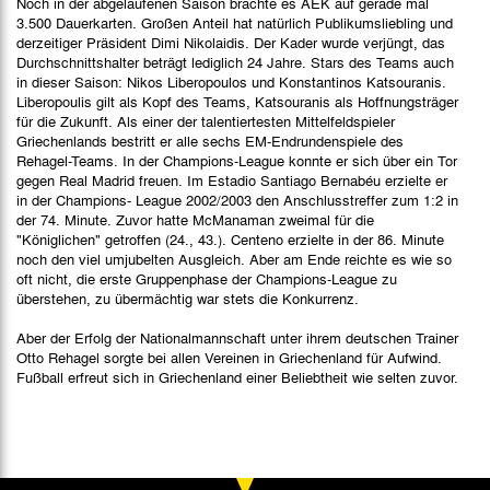
Noch in der abgelaufenen Saison brachte es AEK auf gerade mal
3.500 Dauerkarten. Großen Anteil hat natürlich Publikumsliebling und
derzeitiger Präsident Dimi Nikolaidis. Der Kader wurde verjüngt, das
Durchschnittshalter beträgt lediglich 24 Jahre. Stars des Teams auch
in dieser Saison: Nikos Liberopoulos und Konstantinos Katsouranis.
Liberopoulis gilt als Kopf des Teams, Katsouranis als Hoffnungsträger
für die Zukunft. Als einer der talentiertesten Mittelfeldspieler
Griechenlands bestritt er alle sechs EM-Endrundenspiele des
Rehagel-Teams. In der Champions-League konnte er sich über ein Tor
gegen Real Madrid freuen. Im Estadio Santiago Bernabéu erzielte er
in der Champions- League 2002/2003 den Anschlusstreffer zum 1:2 in
der 74. Minute. Zuvor hatte McManaman zweimal für die
"Königlichen" getroffen (24., 43.). Centeno erzielte in der 86. Minute
noch den viel umjubelten Ausgleich. Aber am Ende reichte es wie so
oft nicht, die erste Gruppenphase der Champions-League zu
überstehen, zu übermächtig war stets die Konkurrenz.
Aber der Erfolg der Nationalmannschaft unter ihrem deutschen Trainer
Otto Rehagel sorgte bei allen Vereinen in Griechenland für Aufwind.
Fußball erfreut sich in Griechenland einer Beliebtheit wie selten zuvor.