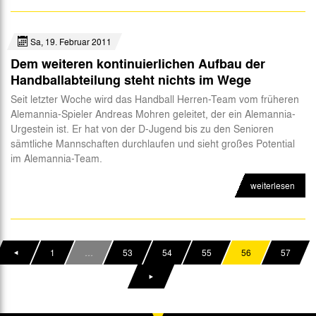
Sa, 19. Februar 2011
Dem weiteren kontinuierlichen Aufbau der
Handballabteilung steht nichts im Wege
Seit letzter Woche wird das Handball Herren-Team vom früheren
Alemannia-Spieler Andreas Mohren geleitet, der ein Alemannia-
Urgestein ist. Er hat von der D-Jugend bis zu den Senioren
sämtliche Mannschaften durchlaufen und sieht großes Potential
im Alemannia-Team.
weiterlesen
1
…
53
54
55
56
57