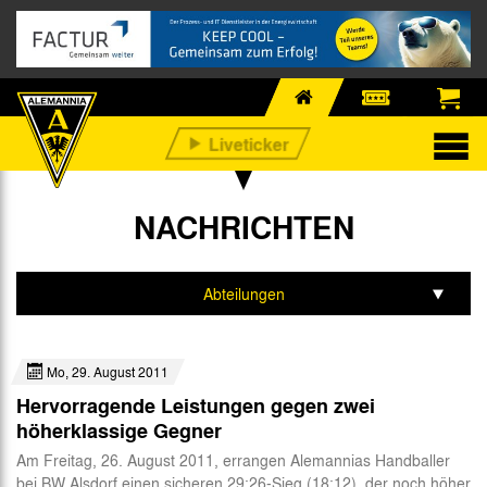
NACHRICHTEN
Abteilungen
Alle
Mo, 29. August 2011
Profis
Hervorragende Leistungen gegen zwei
Nachwuchs
höherklassige Gegner
Am Freitag, 26. August 2011, errangen Alemannias Handballer
Business
bei BW Alsdorf einen sicheren 29:26-Sieg (18:12), der noch höher