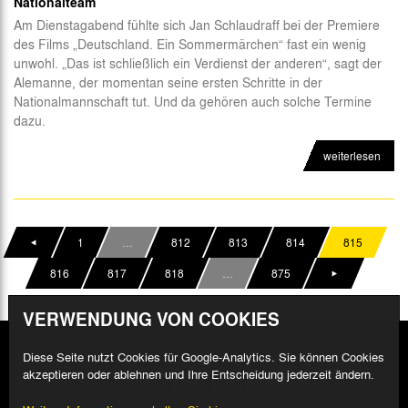
Nationalteam
Am Dienstagabend fühlte sich Jan Schlaudraff bei der Premiere
des Films „Deutschland. Ein Sommermärchen“ fast ein wenig
unwohl. „Das ist schließlich ein Verdienst der anderen“, sagt der
Alemanne, der momentan seine ersten Schritte in der
Nationalmannschaft tut. Und da gehören auch solche Termine
dazu.
weiterlesen
1
…
812
813
814
815
816
817
818
…
875
VERWENDUNG VON COOKIES
Diese Seite nutzt Cookies für Google-Analytics. Sie können Cookies
akzeptieren oder ablehnen und Ihre Entscheidung jederzeit ändern.