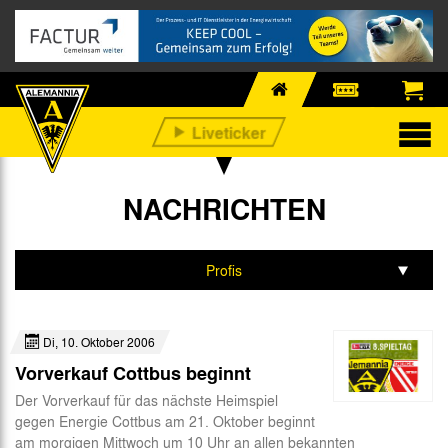
NACHRICHTEN
Profis
Alle
Di, 10. Oktober 2006
Nachwuchs
Vorverkauf Cottbus beginnt
Business
Der Vorverkauf für das nächste Heimspiel
gegen Energie Cottbus am 21. Oktober beginnt
Fan-Infos
am morgigen Mittwoch um 10 Uhr an allen bekannten