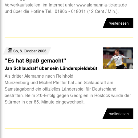
Vorverkaufsstellen, im Internet unter www.alemannia-tickets.de
Abteilungen
und über die Hotline Tel.: 01805 - 018011 (12 Cent / Min.).
Futsal
weiterlesen
eSports
CSR
So, 8. Oktober 2006
"Es hat Spaß gemacht"
Jan Schlaudraff über sein Länderspieldebüt
Als dritter Alemanne nach Reinhold
Münzenberg und Michel Pfeiffer hat Jan Schlaudraff am
Samstagabend ein offizielles Länderspiel für Deutschland
bestritten. Beim 2:0-Erfolg gegen Georgien in Rostock wurde der
Stürmer in der 65. Minute eingewechselt.
weiterlesen