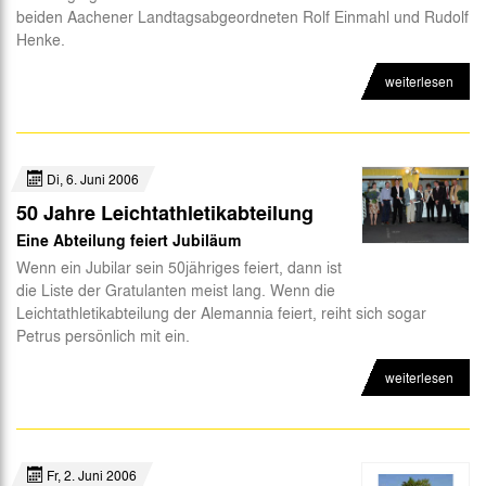
beiden Aachener Landtagsabgeordneten Rolf Einmahl und Rudolf
Abteilungen
Henke.
Futsal
weiterlesen
eSports
CSR
Di, 6. Juni 2006
50 Jahre Leichtathletikabteilung
Eine Abteilung feiert Jubiläum
Wenn ein Jubilar sein 50jähriges feiert, dann ist
die Liste der Gratulanten meist lang. Wenn die
Leichtathletikabteilung der Alemannia feiert, reiht sich sogar
Petrus persönlich mit ein.
weiterlesen
Fr, 2. Juni 2006