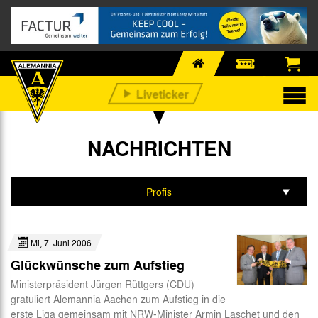
NACHRICHTEN
Profis
Alle
Mi, 7. Juni 2006
Nachwuchs
Glückwünsche zum Aufstieg
Business
Ministerpräsident Jürgen Rüttgers (CDU)
gratuliert Alemannia Aachen zum Aufstieg in die
Fan-Infos
erste Liga gemeinsam mit NRW-Minister Armin Laschet und den