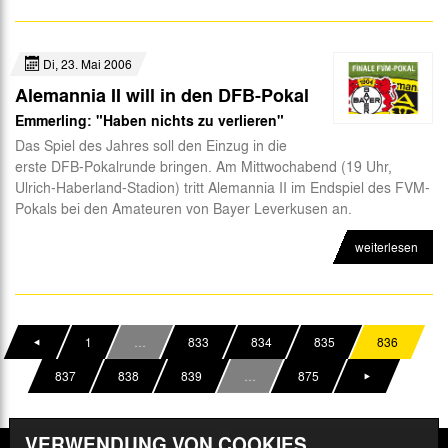
Di, 23. Mai 2006
Alemannia II will in den DFB-Pokal
Emmerling: "Haben nichts zu verlieren"
Das Spiel des Jahres soll den Einzug in die
erste DFB-Pokalrunde bringen. Am Mittwochabend (19 Uhr,
Ulrich-Haberland-Stadion) tritt Alemannia II im Endspiel des FVM-
Pokals bei den Amateuren von Bayer Leverkusen an.
weiterlesen
1
…
833
834
835
836
837
838
839
…
875
VERWENDUNG VON COOKIES