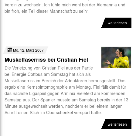
Verein zu wechseln. Ich fühle mich wohl bei der Alemannia und
Abteilungen
bin froh, ein Teil dieser Mannschaft zu sein“,
Futsal
weiterlesen
eSports
CSR
Mo, 12. März 2007
Muskelfaserriss bei Cristian Fiel
Die Verletzung von Cristian Fiel aus der Partie
bei Energie Cottbus am Samstag hat sich als
Muskelfaserriss im Bereich der Adduktoren herausgestellt. Das
ergab eine Kernspintomographie am Montag. Fiel fällt damit für
das nächste Ligaspiel gegen Arminia Bielefeld am kommenden
Samstag aus. Der Spanier musste am Samstag bereits in der 13.
Minute ausgewechselt werden, nachdem er bei einem langen
Schritt einen Stich im Oberschenkel verspürt hatte.
weiterlesen