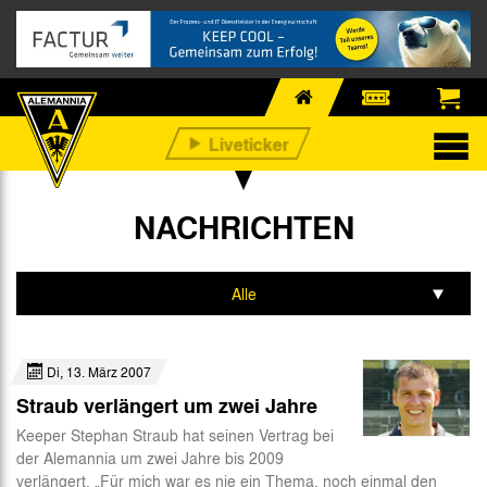
NACHRICHTEN
Alle
Profis
Di, 13. März 2007
Nachwuchs
Straub verlängert um zwei Jahre
Business
Keeper Stephan Straub hat seinen Vertrag bei
der Alemannia um zwei Jahre bis 2009
Fan-Infos
verlängert. „Für mich war es nie ein Thema, noch einmal den