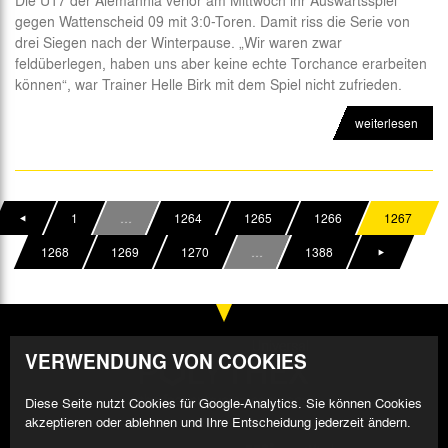
gegen Wattenscheid 09 mit 3:0-Toren. Damit riss die Serie von
drei Siegen nach der Winterpause. „Wir waren zwar
feldüberlegen, haben uns aber keine echte Torchance erarbeiten
können“, war Trainer Helle Birk mit dem Spiel nicht zufrieden.
weiterlesen
1
…
1264
1265
1266
1267
1268
1269
1270
…
1388
VERWENDUNG VON COOKIES
Diese Seite nutzt Cookies für Google-Analytics. Sie können Cookies
akzeptieren oder ablehnen und Ihre Entscheidung jederzeit ändern.