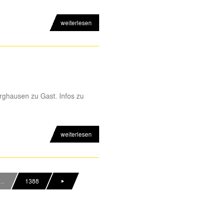
weiterlesen
rghausen zu Gast. Infos zu
weiterlesen
…
1388