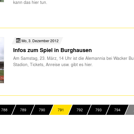
kann das hier tun.
Mo, 3. Dezember 2012
Infos zum Spiel in Burghausen
Am Samstag, 23. März, 14 Uhr ist die Alemannia bei Wacker Bu
Stadion, Tickets, Anreise usw. gibt es hier.
788
789
790
791
792
793
794