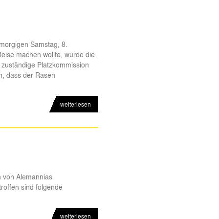
morgigen Samstag, 8.
Reise machen wollte, wurde die
e zuständige Platzkommission
n, dass der Rasen
weiterlesen
n von Alemannias
offen sind folgende
weiterlesen