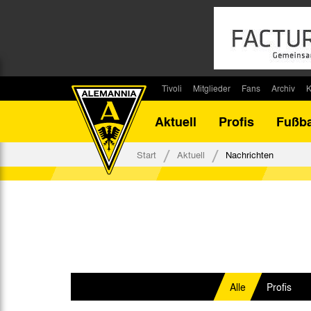
Tivoli
Mitglieder
Fans
Archiv
K
Stadion
Mitglied werden
Fan-Infos
Saisonar
Aktuell
Profis
Fußba
Stadiontouren
Downloads
Fanbeauftragte
Bilanz G
Stadionsprecher
Kontakt
Fanbeirat
Bilanz D
Start
Aktuell
Nachrichten
Anreise
Fan-Klubs
Vereins-H
Tickets
Fanprojekt
Tivoli-His
Veranstaltungen
Ahnentaf
Team Tivoli
Akkreditierungen
Stadionordnung
Alle
Profis
Stadiongaststätte Klömpchensklub