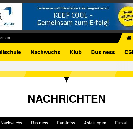
ontakt
chiv
llschule
Nachwuchs
Klub
Business
CS
egner
FB-Pokal
istorie
torie
el
NACHRICHTEN
Nachwuchs
Business
Fan-Infos
Abteilungen
Futsal