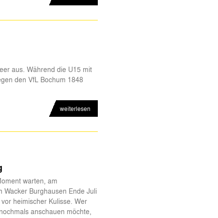
er aus. Während die U15 mit
gegen den VfL Bochum 1848
weiterlesen
g
Moment warten, am
n Wacker Burghausen Ende Juli
 vor heimischer Kulisse. Wer
ld nochmals anschauen möchte,