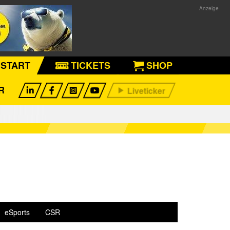
START
TICKETS
SHOP
R
eSports
CSR