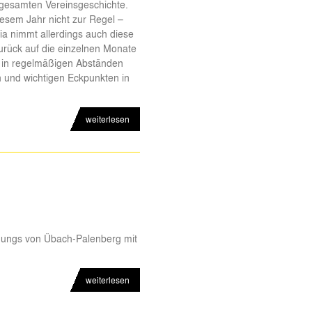
 gesamten Vereinsgeschichte.
iesem Jahr nicht zur Regel –
a nimmt allerdings auch diese
zurück auf die einzelnen Monate
er in regelmäßigen Abständen
rn und wichtigen Eckpunkten in
weiterlesen
 Jungs von Übach-Palenberg mit
weiterlesen