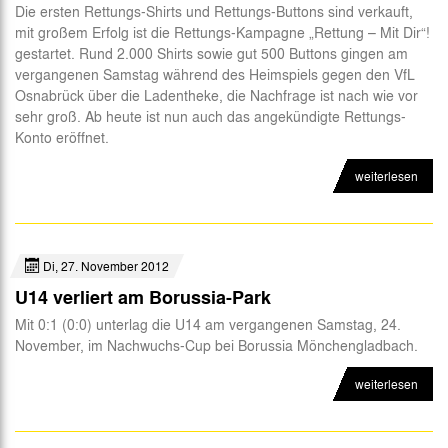
Die ersten Rettungs-Shirts und Rettungs-Buttons sind verkauft,
Abteilungen
mit großem Erfolg ist die Rettungs-Kampagne „Rettung – Mit Dir“!
gestartet. Rund 2.000 Shirts sowie gut 500 Buttons gingen am
Futsal
vergangenen Samstag während des Heimspiels gegen den VfL
Osnabrück über die Ladentheke, die Nachfrage ist nach wie vor
eSports
sehr groß. Ab heute ist nun auch das angekündigte Rettungs-
Konto eröffnet.
CSR
weiterlesen
Di, 27. November 2012
U14 verliert am Borussia-Park
Mit 0:1 (0:0) unterlag die U14 am vergangenen Samstag, 24.
November, im Nachwuchs-Cup bei Borussia Mönchengladbach.
weiterlesen