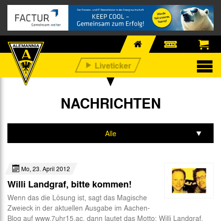
NACHRICHTEN
Alle
Profis
Mo, 23. April 2012
Nachwuchs
Willi Landgraf, bitte kommen!
Business
Wenn das die Lösung ist, sagt das Magische
Zweieck in der aktuellen Ausgabe im Aachen-
Fan-Infos
Blog auf www.7uhr15.ac, dann lautet das Motto: Willi Landgraf,