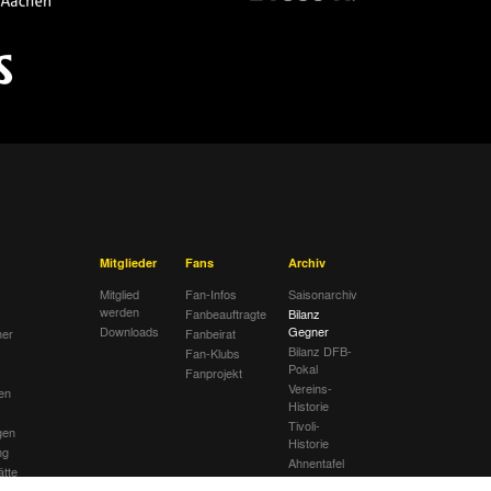
Mitglieder
Fans
Archiv
Mitglied
Fan-Infos
Saisonarchiv
werden
Fanbeauftragte
Bilanz
Downloads
Gegner
her
Fanbeirat
Bilanz DFB-
Fan-Klubs
Pokal
Fanprojekt
Vereins-
en
Historie
Tivoli-
gen
Historie
ng
Ahnentafel
ätte
lub