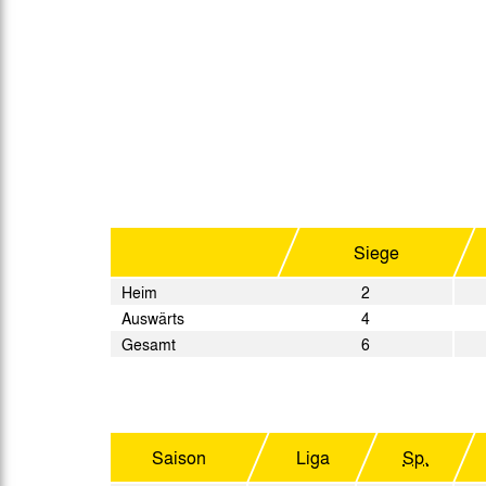
Gegen Rechtsextremismus am Tivoli
Verbotene Symbolik am Tivoli
Siege
Heim
2
Auswärts
4
Gesamt
6
Saison
Liga
Sp.