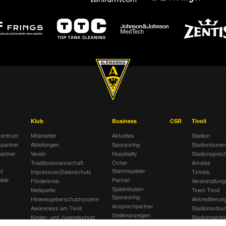
Klub
Business
CSR
Tivoli
entrum
Mitarbeiter
Aktuelles
Stadion
spartner
Abteilungen
Sponsoring
Stadiontouren
artner
Verein
Hospitality
Stadionsprec
Traditionsmannschaft
Öcher
Anreise
tz
Stammspieler
Impressum/Datenschutz
Tickets
iele
Partner
Förderkreis
Veranstaltung
Spielminuten-
Netiquette
Team Tivoli
Sponsoring
Hinweisgeberschutzsystem
Akkreditierun
Ansprechpartner
Awareness am Tivoli
Stadionordnu
Stellenanzeigen
Kinder- und Jugendschutz
Stadiongastst
Jobbörse
am Tivoli
Klömpchensk