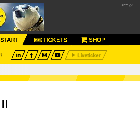
START
TICKETS
SHOP
R
II