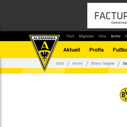
Tivoli
Mitglieder
Fans
Archiv
K
Stadion
Mitglied werden
Fan-Infos
Saisonar
Aktuell
Profis
Fußba
Stadiontouren
Downloads
Fanbeauftragte
Bilanz G
Stadionsprecher
Kontakt
Fanbeirat
Bilanz D
Start
Archiv
Bilanz Gegner
Ge
Anreise
Fan-Klubs
Vereins-H
Tickets
Fanprojekt
Tivoli-His
Veranstaltungen
Ahnentaf
Team Tivoli
Akkreditierungen
Stadionordnung
Stadiongaststätte Klömpchensklub