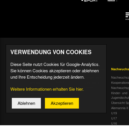
VERWENDUNG VON COOKIES
Diese Seite nutzt Cookies für Google-Analytics.
Aktuell
Profis
Fußballschule
Nachwuchs
Sie können Cookies akzeptieren oder ablehnen
und Ihre Entscheidung jederzeit ändern.
Nachrichten
Mannschaft &
Datenschutz
Nachwuchsz
Trainer
Termine
Über uns &
Kooperation
Spiele & Tabelle
Kontakt
Tivoli Echo
Nachwuchsp
Weitere Informationen erhalten Sie hier.
Statistik
Dauerkarten-
Kinder- und
Deal
Trainingsplan
Jugendschu
Ablehnen
Akzeptieren
Radiostream
Geburtstage
Übersicht Sp
Alemannia II
U19
U17
U16
U15