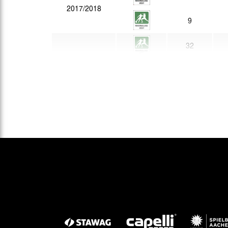
2017/2018
9
32
2016/2017
15
25
2015/2016
6
22
2012/2013
3
19
1998/1999
2