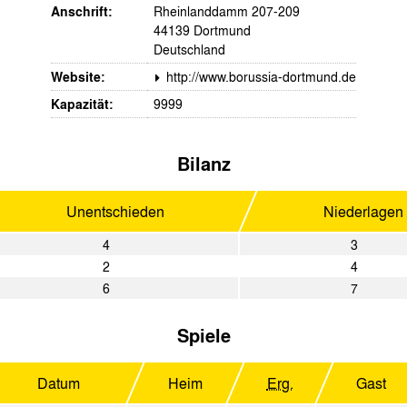
Anschrift:
Rheinlanddamm 207-209
44139 Dortmund
Deutschland
Website:
http://www.borussia-dortmund.de
Kapazität:
9999
Bilanz
Unentschieden
Niederlagen
4
3
2
4
6
7
Spiele
Datum
Heim
Erg.
Gast