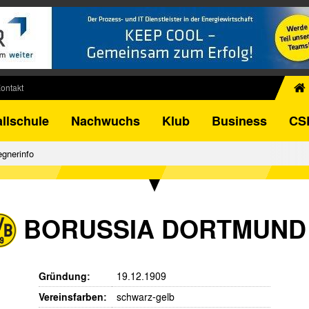
ontakt
chiv
llschule
Nachwuchs
Klub
Business
CS
egner
FB-Pokal
gnerinfo
istorie
torie
el
BORUSSIA DORTMUND 
Gründung:
19.12.1909
Vereinsfarben:
schwarz-gelb