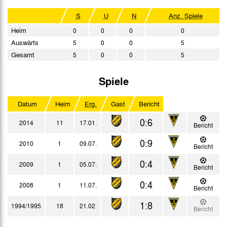
S
U
N
Anz. Spiele
Heim
0
0
0
0
Auswärts
5
0
0
5
Gesamt
5
0
0
5
Spiele
Datum
Heim
Erg.
Gast
Bericht
0:6
2014
11
17.01.
Bericht
0:9
2010
1
09.07.
Bericht
0:4
2009
1
05.07.
Bericht
0:4
2008
1
11.07.
Bericht
1:8
1994/1995
18
21.02.
Bericht