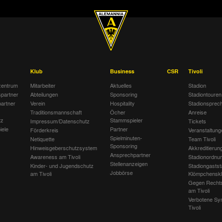
Klub
Business
CSR
Tivoli
entrum
Mitarbeiter
Aktuelles
Stadion
spartner
Abteilungen
Sponsoring
Stadiontouren
artner
Verein
Hospitality
Stadionsprec
Traditionsmannschaft
Öcher
Anreise
tz
Stammspieler
Impressum/Datenschutz
Tickets
iele
Partner
Förderkreis
Veranstaltung
Spielminuten-
Netiquette
Team Tivoli
Sponsoring
Hinweisgeberschutzsystem
Akkreditierun
Ansprechpartner
Awareness am Tivoli
Stadionordnu
Stellenanzeigen
Kinder- und Jugendschutz
Stadiongastst
Jobbörse
am Tivoli
Klömpchensk
Gegen Recht
am Tivoli
Verbotene Sy
Tivoli