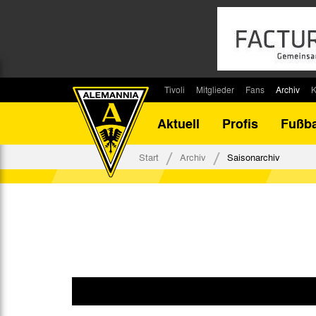
Tivoli
Mitglieder
Fans
Archiv
K
Stadion
Mitglied werden
Fan-Infos
Saisonar
Aktuell
Profis
Fußba
Stadiontouren
Downloads
Fanbeauftragte
Bilanz G
Stadionsprecher
Kontakt
Fanbeirat
Bilanz D
Start
Archiv
Saisonarchiv
Anreise
Fan-Klubs
Vereins-H
Tickets
Fanprojekt
Tivoli-His
Veranstaltungen
Ahnentaf
Team Tivoli
Akkreditierungen
Stadionordnung
Stadiongaststätte Klömpchensklub