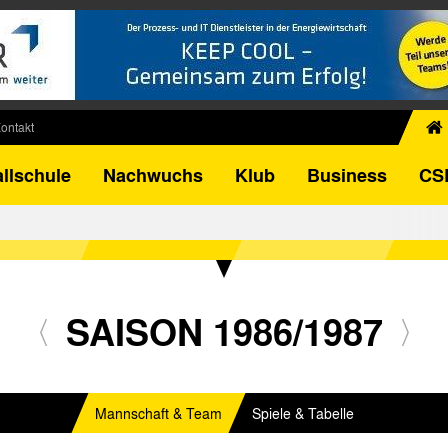
ontakt
chiv
llschule
Nachwuchs
Klub
Business
CS
egner
FB-Pokal
istorie
torie
el
SAISON 1986/1987
Mannschaft & Team
Spiele & Tabelle