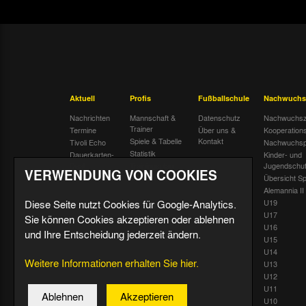
Aktuell
Profis
Fußballschule
Nachwuchs
Nachrichten
Mannschaft &
Datenschutz
Nachwuchsz
Trainer
Termine
Über uns &
Kooperation
Spiele & Tabelle
Kontakt
Tivoli Echo
Nachwuchsp
Statistik
Dauerkarten-
Kinder- und
Deal
Trainingsplan
Jugendschu
VERWENDUNG VON COOKIES
Radiostream
Geburtstage
Übersicht Sp
Alemannia II
Diese Seite nutzt Cookies für Google-Analytics.
U19
U17
Sie können Cookies akzeptieren oder ablehnen
U16
und Ihre Entscheidung jederzeit ändern.
U15
U14
Weitere Informationen erhalten Sie hier.
U13
U12
U11
Ablehnen
Akzeptieren
U10