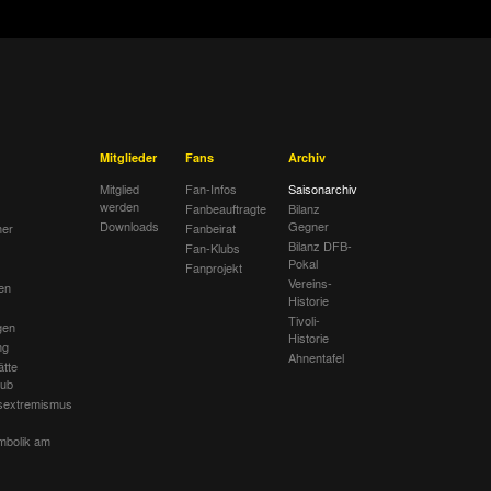
Mitglieder
Fans
Archiv
Mitglied
Fan-Infos
Saisonarchiv
werden
Fanbeauftragte
Bilanz
Downloads
Gegner
her
Fanbeirat
Bilanz DFB-
Fan-Klubs
Pokal
Fanprojekt
Vereins-
en
Historie
Tivoli-
gen
Historie
ng
Ahnentafel
ätte
lub
sextremismus
mbolik am