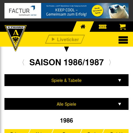
SAISON 1986/1987
Spiele & Tabelle
Mannschaft & Team
Alle Spiele
2. Bundesliga
1986
DFB-Pokal