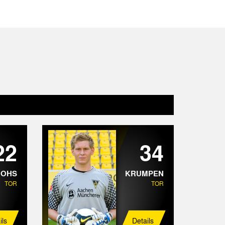
22
34
HOHS
KRUMPEN
TOR
TOR
ils
Details