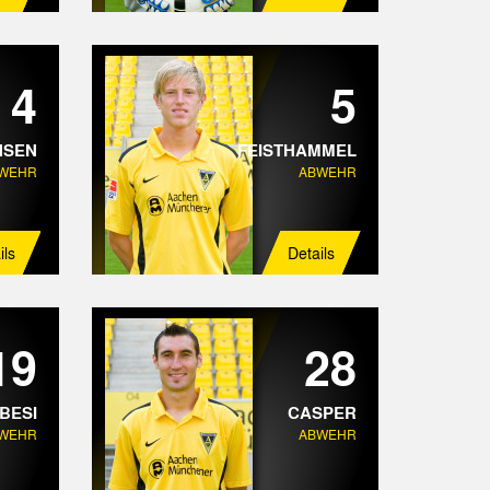
4
5
NSEN
FEISTHAMMEL
WEHR
ABWEHR
ils
Details
19
28
BESI
CASPER
WEHR
ABWEHR