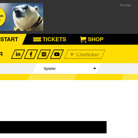
START
TICKETS
SHOP
R
Spieler
Betreuer Team