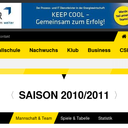
ontakt
chiv
llschule
Nachwuchs
Klub
Business
CS
egner
FB-Pokal
istorie
torie
el
SAISON 2010/2011
Mannschaft & Team
Spiele & Tabelle
Statistik