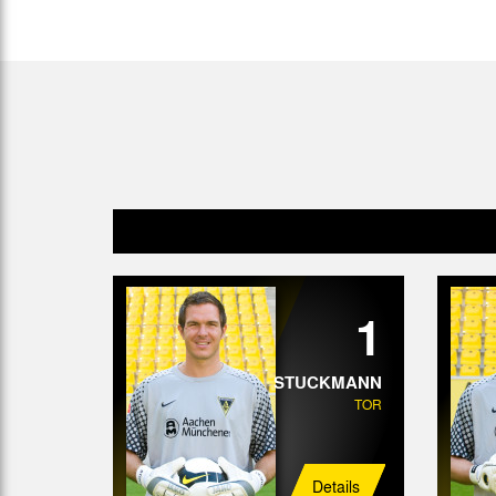
Gegen Rechtsextremismus am Tivoli
Verbotene Symbolik am Tivoli
1
STUCKMANN
TOR
Details