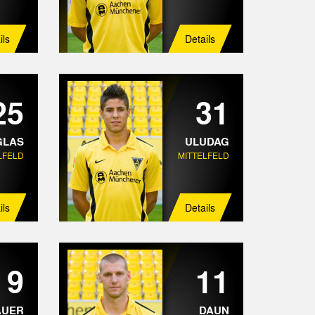
ils
Details
25
31
GLAS
ULUDAG
LFELD
MITTELFELD
ils
Details
9
11
AUER
DAUN