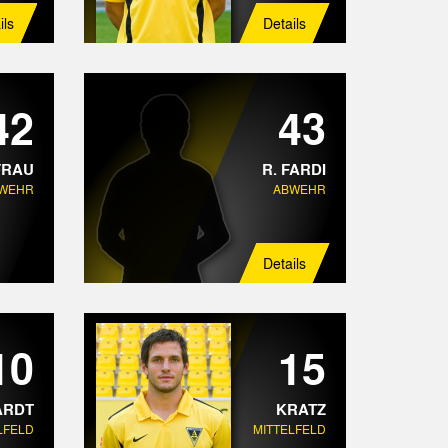
ils
Details
42
43
FRAU
R. FARDI
WEHR
ABWEHR
Details
10
15
ARDT
KRATZ
LFELD
MITTELFELD