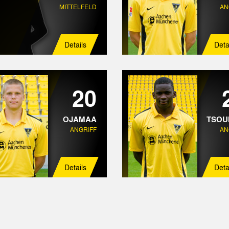
MITTELFELD
AN
Details
Deta
20
OJAMAA
TSO
ANGRIFF
AN
Details
Deta