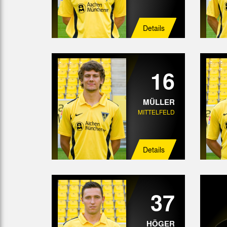
Details
16
MÜLLER
MITTELFELD
Details
37
HÖGER