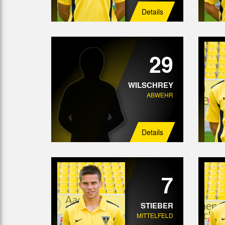
Details
29
WILSCHREY
ABWEHR
Details
7
STIEBER
MITTELFELD