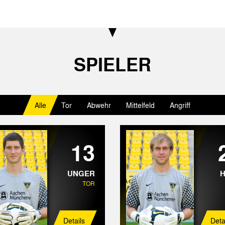
SPIELER
Alle
Tor
Abwehr
Mittelfeld
Angriff
13
UNGER
TOR
Details
Deta