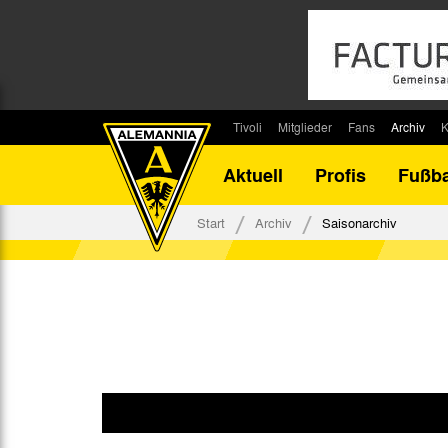
Tivoli
Mitglieder
Fans
Archiv
K
Stadion
Mitglied werden
Fan-Infos
Saisonar
Aktuell
Profis
Fußba
Stadiontouren
Downloads
Fanbeauftragte
Bilanz G
Stadionsprecher
Kontakt
Fanbeirat
Bilanz D
Start
Archiv
Saisonarchiv
Anreise
Fan-Klubs
Vereins-H
Tickets
Fanprojekt
Tivoli-His
Veranstaltungen
Ahnentaf
Team Tivoli
Akkreditierungen
Stadionordnung
Stadiongaststätte Klömpchensklub