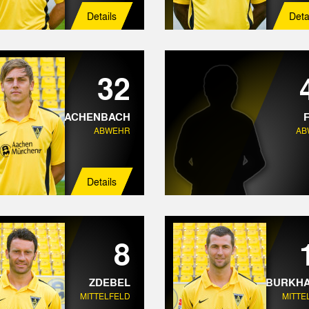
Details
Deta
32
ACHENBACH
ABWEHR
AB
Details
8
ZDEBEL
BURKH
MITTELFELD
MITTE