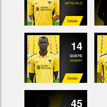
MITTELFELD
Details
14
GUEYE
ANGRIFF
Details
45