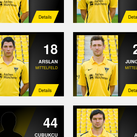
Details
Deta
18
ARSLAN
JUN
MITTELFELD
MITTE
Details
Deta
44
CUBUKCU