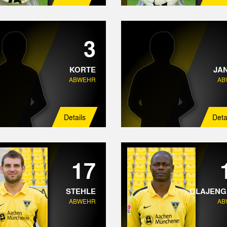
3
KORTE
JA
ABWEHR
AB
Details
Deta
17
STEHLE
OLAJENG
ABWEHR
AB