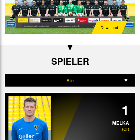
Download
SPIELER
Alle
Tor
1
Abwehr
Mittelfeld
MELKA
TOR
Angriff