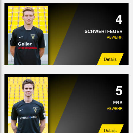
4
SCHWERTFEGER
ABWEHR
Details
5
ERB
ABWEHR
Details