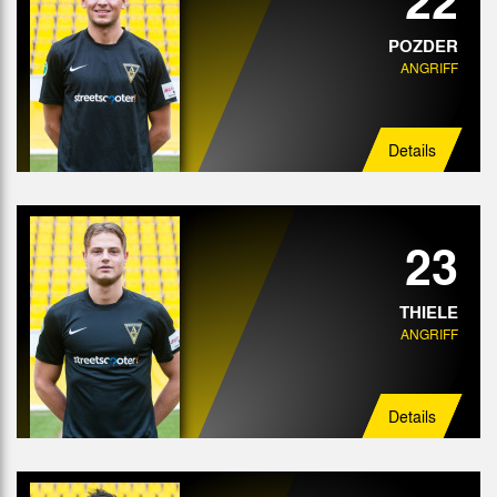
POZDER
ANGRIFF
Details
23
THIELE
ANGRIFF
Details