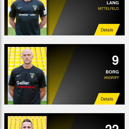
LANG
MITTELFELD
Details
9
BORG
ANGRIFF
Details
22