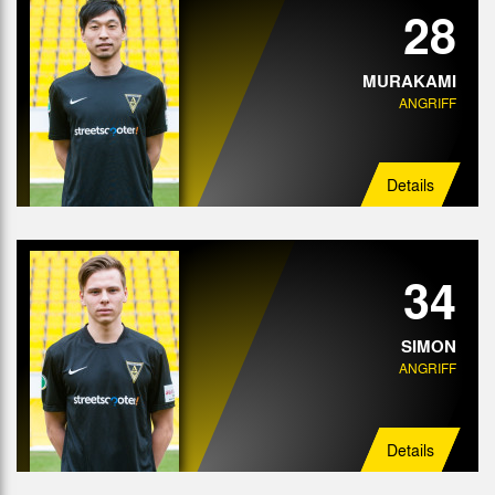
28
MURAKAMI
ANGRIFF
Details
34
SIMON
ANGRIFF
Details