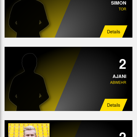
SIMON
TOR
Details
2
AJANI
ABWEHR
Details
2