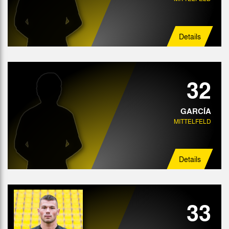
Details
32
GARCÍA
MITTELFELD
Details
33