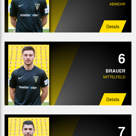
ABWEHR
Details
6
BRAUER
MITTELFELD
Details
7