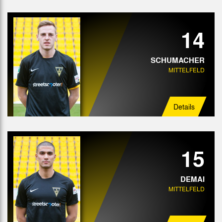
14
SCHUMACHER
MITTELFELD
Details
15
DEMAI
MITTELFELD