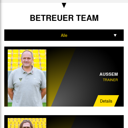
BETREUER TEAM
Alle
Trainer
Interimstrainer
Torwart-Trainer
AUSSEM
TRAINER
Athletik-Trainer
Mannschaftsarzt
Details
Physiotherapeut