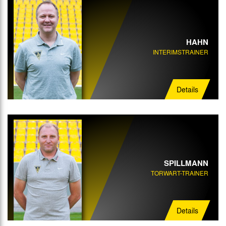
HAHN
INTERIMSTRAINER
Details
SPILLMANN
TORWART-TRAINER
Details