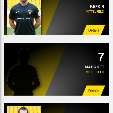
KEFKIR
MITTELFELD
Details
7
MARQUET
MITTELFELD
Details