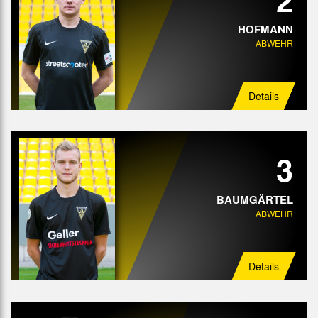
HOFMANN
ABWEHR
Details
3
BAUMGÄRTEL
ABWEHR
Details