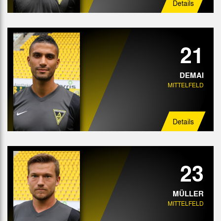
Details
21
DEMAI
MITTELFELD
Details
23
MÜLLER
MITTELFELD