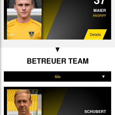
MAIER
ANGRIFF
Details
BETREUER TEAM
Alle
Trainer
Interimstrainer
Torwart-Trainer
SCHUBERT