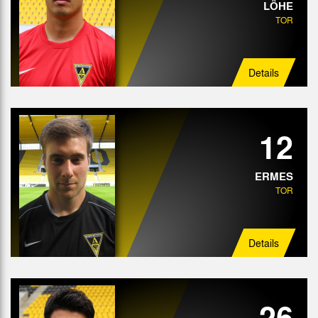
LÖHE
TOR
Angriff
Details
12
ERMES
TOR
Details
26