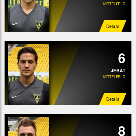
MITTELFELD
Details
6
JERAT
MITTELFELD
Details
8