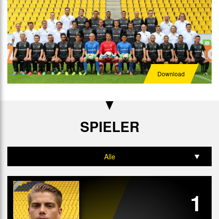
Download
SPIELER
Alle
Tor
1
Abwehr
Mittelfeld