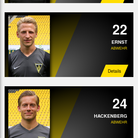
22
ERNST
ABWEHR
Details
24
HACKENBERG
ABWEHR