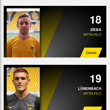
18
ZIEBA
MITTELFELD
Details
19
LÜNENBACH
MITTELFELD