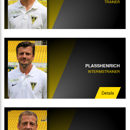
TRAINER
Athletik-Trainer
Mannschaftsarzt
Physiotherapeut
PLASSHENRICH
INTERIMSTRAINER
Details