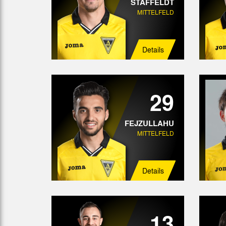
STAFFELDT
MITTELFELD
Details
29
FEJZULLAHU
MITTELFELD
Details
13