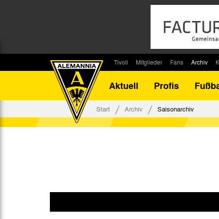
Tivoli
Mitglieder
Fans
Archiv
K
Stadion
Mitglied werden
Fan-Infos
Saisonar
Aktuell
Profis
Fußba
Stadiontouren
Downloads
Fanbeauftragte
Bilanz G
Stadionsprecher
Kontakt
Fanbeirat
Bilanz D
Start
Archiv
Saisonarchiv
Anreise
Fan-Klubs
Vereins-H
Tickets
Fanprojekt
Tivoli-His
Veranstaltungen
Ahnentaf
Team Tivoli
Akkreditierungen
Stadionordnung
Stadiongaststätte Klömpchensklub