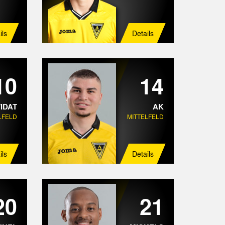
ils
Details
10
14
IDAT
AK
LFELD
MITTELFELD
ils
Details
20
21