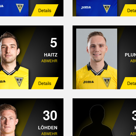
Details
Deta
5
HAITZ
PLU
ABWEHR
AB
Details
Deta
30
LÖHDEN
ABWEHR
AB