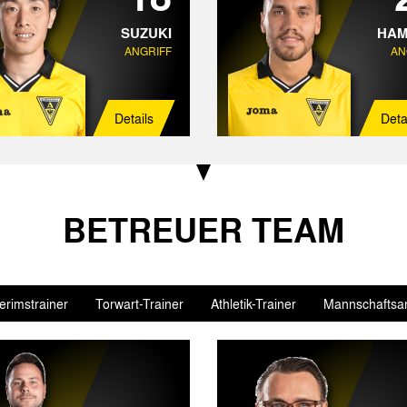
SUZUKI
HAM
ANGRIFF
AN
Details
Deta
BETREUER TEAM
terimstrainer
Torwart-Trainer
Athletik-Trainer
Mannschaftsar