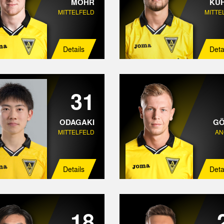
MOHR
KÜ
MITTELFELD
MITTE
Details
Deta
31
ODAGAKI
GÖ
MITTELFELD
AN
Details
Deta
18