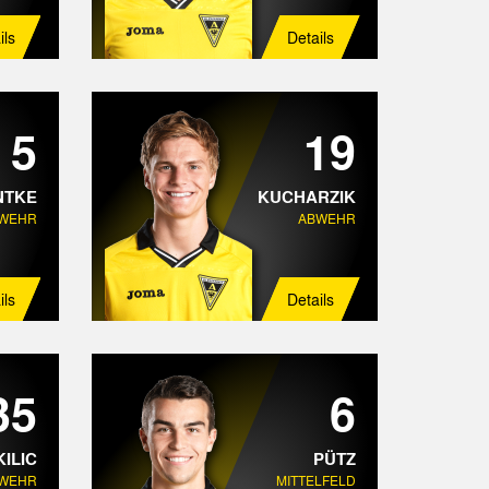
ils
Details
5
19
NTKE
KUCHARZIK
WEHR
ABWEHR
ils
Details
35
6
KILIC
PÜTZ
WEHR
MITTELFELD