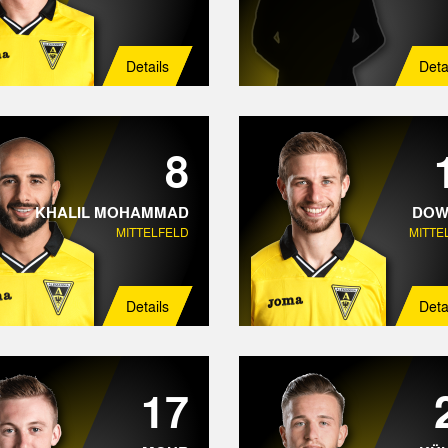
Details
Deta
8
KHALIL MOHAMMAD
DOW
MITTELFELD
MITTE
Details
Deta
17