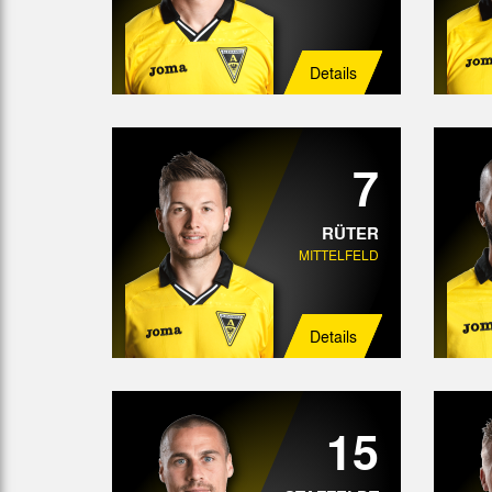
Details
7
RÜTER
MITTELFELD
Details
15