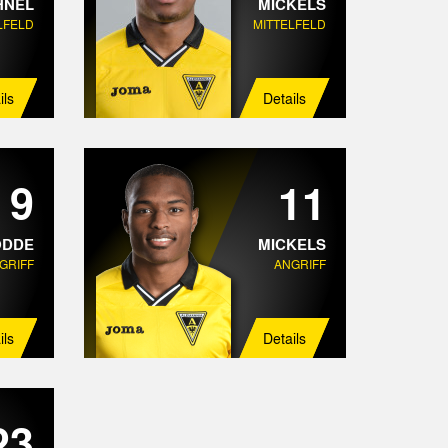
HNEL
MICKELS
LFELD
MITTELFELD
ils
Details
9
11
DDE
MICKELS
GRIFF
ANGRIFF
ils
Details
23