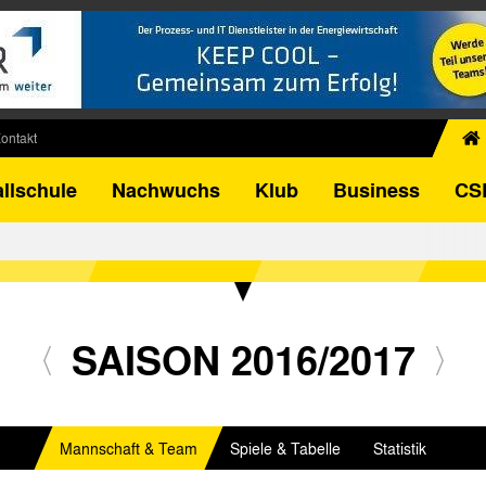
ontakt
chiv
llschule
Nachwuchs
Klub
Business
CS
egner
FB-Pokal
istorie
torie
el
SAISON 2016/2017
Mannschaft & Team
Spiele & Tabelle
Statistik