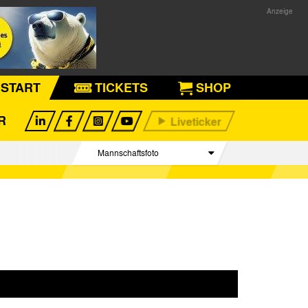
START
TICKETS
SHOP
R
Mannschaftsfoto
Spieler
Betreuer Team