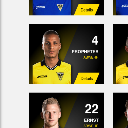
Details
4
PROPHETER
ABWEHR
Details
22
ERNST
ABWEHR