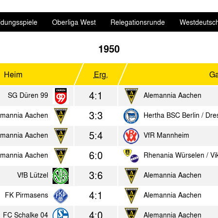
idungsspiele
Oberliga West
Relegationsrunde
Westdeutsch
1950
Heim
Erg.
Ga
4:1
SG Düren 99
Alemannia Aachen
3:3
emannia Aachen
Hertha BSC Berlin / Dr
5:4
emannia Aachen
VfR Mannheim
6:0
emannia Aachen
Rhenania Würselen / Vik
3:6
VfB Lützel
Alemannia Aachen
4:1
FK Pirmasens
Alemannia Aachen
4:0
FC Schalke 04
Alemannia Aachen