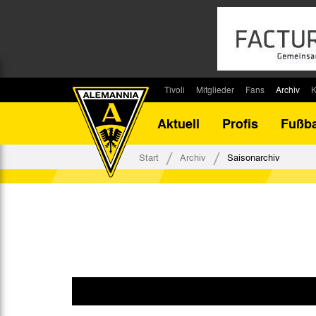
Tivoli
Mitglieder
Fans
Archiv
K
Stadion
Mitglied werden
Fan-Infos
Saisonar
Aktuell
Profis
Fußba
Stadiontouren
Downloads
Fanbeauftragte
Bilanz G
Stadionsprecher
Kontakt
Fanbeirat
Bilanz D
Start
Archiv
Saisonarchiv
Anreise
Fan-Klubs
Vereins-H
Tickets
Fanprojekt
Tivoli-His
Veranstaltungen
Ahnentaf
Team Tivoli
Akkreditierungen
Stadionordnung
Stadiongaststätte Klömpchensklub