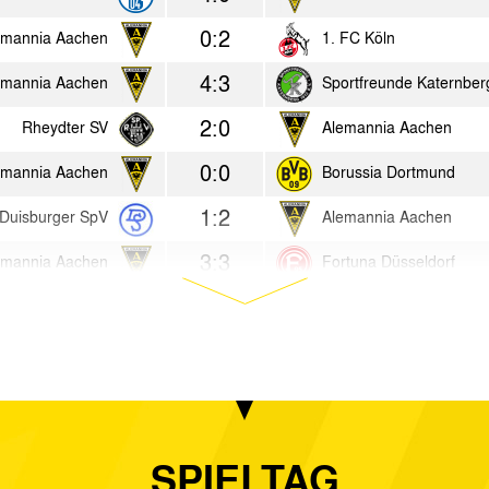
0:2
emannia Aachen
1. FC Köln
4:3
emannia Aachen
Sportfreunde Katernber
2:0
Rheydter SV
Alemannia Aachen
0:0
emannia Aachen
Borussia Dortmund
1:2
Duisburger SpV
Alemannia Aachen
3:3
emannia Aachen
Fortuna Düsseldorf
3:3
eußen Dellbrück
Alemannia Aachen
3:2
emannia Aachen
Rot-Weiss Essen
1:0
emannia Aachen
STV Horst-Emscher
3:5
VfL Benrath
Alemannia Aachen
SPIELTAG
4:0
emannia Aachen
Hamborn 07