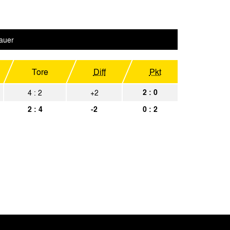
Spielbericht
achen
Spielbericht
auer
erhausen
Spielbericht
achen
Spielbericht
Tore
Diff
Pkt
Spielbericht
2 : 0
4 : 2
+2
achen
Spielbericht
2 : 4
-2
0 : 2
pV
Spielbericht
achen
Spielbericht
brück
Spielbericht
achen
Spielbericht
achen
Spielbericht