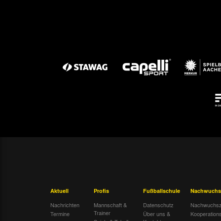
Mo. 26.03.1951
So. 01.04.1951
Ober.
So. 08.04.1951
Ober.
Sa. 14.04.1951
West.
So. 22.04.1951
Ober.
So. 29.04.1951
Ober.
So. 06.05.1951
Ents.
So. 13.05.1951
Rele.
So. 20.05.1951
Rele.
Aktuell
Profis
Fußballschule
Nachwuchs
So. 27.05.1951
Rele.
Nachrichten
Mannschaft &
Datenschutz
Nachwuchsz
Trainer
Termine
Über uns &
Kooperation
So. 03.06.1951