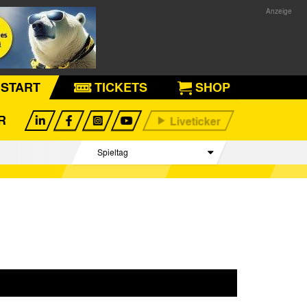
START
TICKETS
SHOP
R
Spieltag
Begegnungen
Tabelle