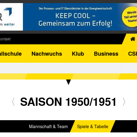
ontakt
chiv
llschule
Nachwuchs
Klub
Business
CS
egner
FB-Pokal
istorie
torie
el
SAISON 1950/1951
Mannschaft & Team
Spiele & Tabelle