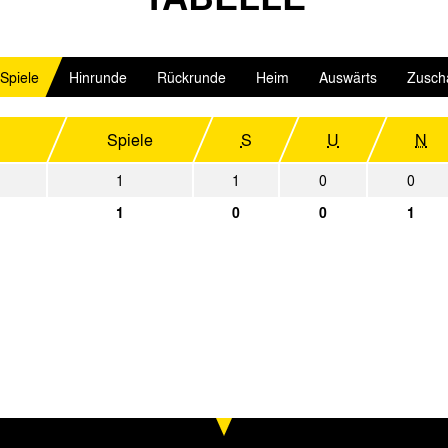
3:0
1. FC Köln
Alemannia A
3:4
 Spiele
Hinrunde
Rückrunde
Heim
Auswärts
Zusch
Alemannia Aachen
Rot-Weiß Ob
4:2
Sportfreunde Katernberg
Alemannia A
Spiele
S
U
N
2:2
Alemannia Aachen
Rheydter SV
1
1
0
0
4:2
Borussia Dortmund
Alemannia A
1
0
0
1
6:2
Alemannia Aachen
Duisburger S
1:0
Fortuna Düsseldorf
Alemannia A
2:2
Alemannia Aachen
Preußen Dell
3:0
Rot-Weiss Essen
Alemannia A
2:0
STV Horst-Emscher
Alemannia A