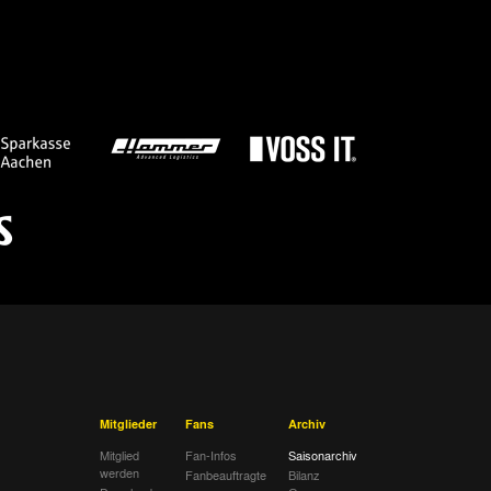
achen
Spielbericht
s Zürich
Spielbericht
achen
Spielbericht
achen
Spielbericht
achen
Spielbericht
schwick
Spielbericht
achen
Spielbericht
achen
Spielbericht
achen
Spielbericht
erhausen
Spielbericht
Mitglieder
Fans
Archiv
achen
Spielbericht
Mitglied
Fan-Infos
Saisonarchiv
werden
Fanbeauftragte
Bilanz