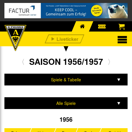
SAISON 1956/1957
Spiele & Tabelle
Mannschaft & Team
Alle Spiele
Oberliga West
1956
Westdeutscher Pokal