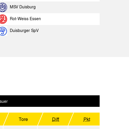
ler SV
Spielbericht
MSV Duisburg
ia Aachen
Spielbericht
Rot-Weiss Essen
sburg
Spielbericht
Duisburger SpV
en
Spielbericht
ln
Spielbericht
ia Aachen
Spielbericht
ia Aachen
Spielbericht
ia Aachen
Spielbericht
nheim
Spielbericht
auer
la
Spielbericht
ia Aachen
Tore
Diff
Pkt
Spielbericht