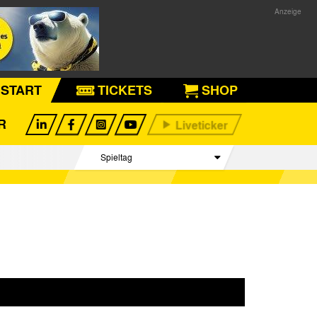
START
TICKETS
SHOP
R
Spieltag
Begegnungen
Tabelle