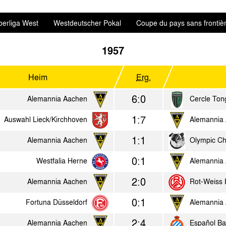
erliga West
Westdeutscher Pokal
Coupe du pays sans frontiè
1957
Heim
Erg.
6:0
Alemannia Aachen
Cercle Ton
1:7
Auswahl Lieck/Kirchhoven
Alemannia
1:1
Alemannia Aachen
Olympic Ch
0:1
Westfalia Herne
Alemannia
2:0
Alemannia Aachen
Rot-Weiss 
0:1
Fortuna Düsseldorf
Alemannia
2:4
Alemannia Aachen
Español Ba