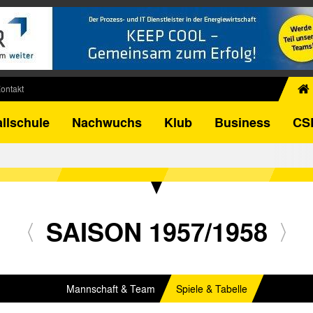
ontakt
chiv
llschule
Nachwuchs
Klub
Business
CS
egner
FB-Pokal
istorie
torie
el
SAISON 1957/1958
Mannschaft & Team
Spiele & Tabelle