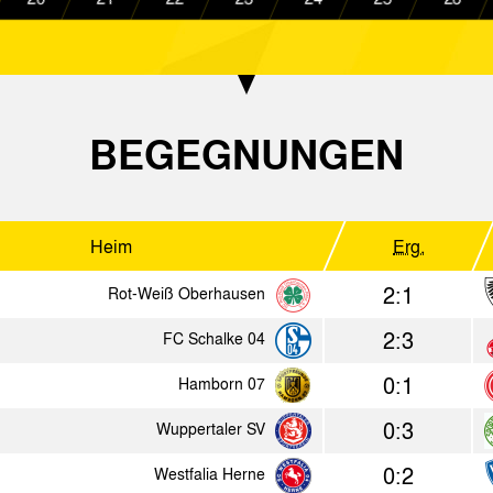
Heim
Erg.
1:1
SC Viktoria Köln 04
Alemann
4:1
Alemannia Aachen
Borussia
BEGEGNUNGEN
1:1
VfL Bochum
Alemann
2:1
Alemannia Aachen
Duisburg
Heim
Erg.
1:0
Hamborn 07
Alemann
2:1
Rot-Weiß Oberhausen
4:0
FC Schalke 04
Alemann
2:3
FC Schalke 04
4:1
Rot-Weiss Essen
Alemann
0:1
Hamborn 07
2:0
Alemannia Aachen
AS Mona
0:3
Wuppertaler SV
5:0
SV Sodingen
Alemann
0:2
Westfalia Herne