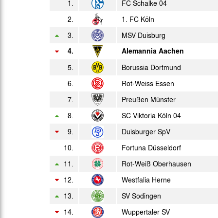
1.
FC Schalke 04
2.
So. 25.05.1958
1. FC Köln
3.
MSV Duisburg
Mo. 26.05.1958
4.
Alemannia Aachen
Do. 29.05.1958
Coup.
5.
Borussia Dortmund
So. 01.06.1958
6.
Rot-Weiss Essen
Do. 05.06.1958
7.
Preußen Münster
8.
SC Viktoria Köln 04
Di. 10.06.1958
Coup.
9.
Duisburger SpV
Mi. 18.06.1958
10.
Fortuna Düsseldorf
Sa. 21.06.1958
11.
Rot-Weiß Oberhausen
Di. 24.06.1958
12.
Westfalia Herne
M
13.
SV Sodingen
14.
Wuppertaler SV