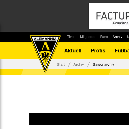
Tivoli
Mitglieder
Fans
Archiv
K
Stadion
Mitglied werden
Fan-Infos
Saisonar
Aktuell
Profis
Fußba
Stadiontouren
Downloads
Fanbeauftragte
Bilanz G
Stadionsprecher
Kontakt
Fanbeirat
Bilanz D
Start
Archiv
Saisonarchiv
Anreise
Fan-Klubs
Vereins-H
Tickets
Fanprojekt
Tivoli-His
Veranstaltungen
Ahnentaf
Team Tivoli
Akkreditierungen
Stadionordnung
Stadiongaststätte Klömpchensklub