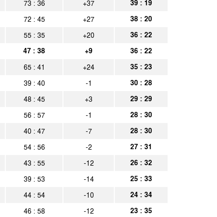
 Town
39 : 19
73 : 36
+37
Spielbericht
38 : 20
72 : 45
+27
 Rio de Janeiro
Spielbericht
36 : 22
55 : 35
+20
use
Spielbericht
47 : 38
+9
36 : 22
h
Spielbericht
35 : 23
65 : 41
+24
ia Aachen
Spielbericht
30 : 28
39 : 40
-1
29 : 29
48 : 45
+3
 Rio de Janeiro
Spielbericht
28 : 30
56 : 57
-1
ia Aachen
Spielbericht
28 : 30
40 : 47
-7
ia Aachen
Spielbericht
27 : 31
54 : 56
-2
ia Aachen
Spielbericht
26 : 32
43 : 55
-12
25 : 33
39 : 53
-14
ia Aachen
Spielbericht
24 : 34
44 : 54
-10
23 : 35
46 : 58
-12