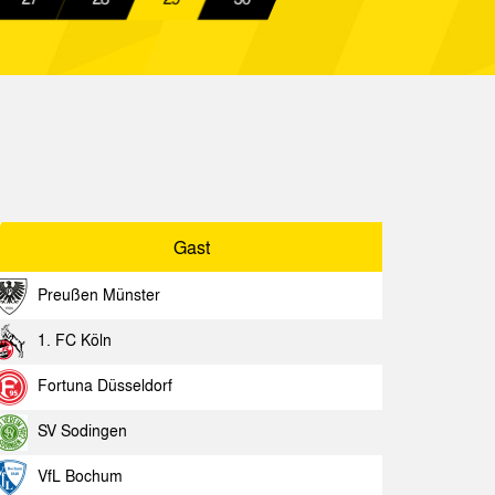
Gast
Spielbericht
ia Aachen
Spielbericht
 Dortmund
Spielbericht
ia Aachen
Spielbericht
er SpV
Spielbericht
Gast
ia Aachen
Spielbericht
Preußen Münster
ia Aachen
Spielbericht
1. FC Köln
ia Aachen
Spielbericht
Fortuna Düsseldorf
co
Spielbericht
SV Sodingen
ia Aachen
Spielbericht
VfL Bochum