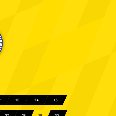
 Aachen
Spielbericht
ünster
Spielbericht
 Aachen
Spielbericht
Oberhausen
Spielbericht
 Aachen
Spielbericht
rslautern
Spielbericht
Herne
Spielbericht
sseldorf
Spielbericht
est
Spielbericht
2
13
14
15
27
28
29
30