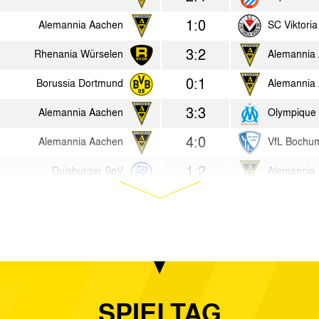
1:0
Alemannia Aachen
SC Viktoria
3:2
Rhenania Würselen
Alemannia
0:1
Borussia Dortmund
Alemannia
3:3
Alemannia Aachen
Olympique 
4:0
Alemannia Aachen
VfL Bochu
1:2
Duisburger SpV
Alemannia
6:0
Alemannia Aachen
Hamborn 0
2:1
Alemannia Aachen
FC Schalke
4:0
1. FC Köln
Alemannia
2:4
Alemannia Aachen
Fortuna Ge
SPIELTAG
3:1
Alemannia Aachen
SV Soding