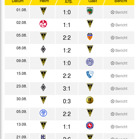
Datum
Heim
Erg.
Gast
Bericht
Coupe du pays sans frontières
01.08.
1:0
Bericht
Testspiele
02.08.
1:1
Bericht
05.08.
2:2
Bericht
08.08.
1:2
Bericht
09.08.
1:0
Bericht
15.08.
2:2
Bericht
23.08.
3:1
Bericht
30.08.
0:3
Bericht
05.09.
2:2
Bericht
13.09.
1:1
Bericht
21.09.
2:6