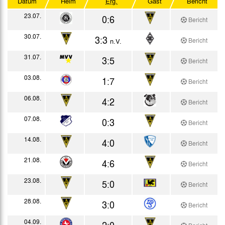
Datum
Heim
Erg.
Gast
Bericht
Westdt. Pokal Forts.
23.07.
0:6
Bericht
Testspiele
30.07.
3:3
Bericht
n.V.
31.07.
3:5
Bericht
03.08.
1:7
Bericht
06.08.
4:2
Bericht
07.08.
0:3
Bericht
14.08.
4:0
Bericht
21.08.
4:6
Bericht
23.08.
5:0
Bericht
28.08.
3:0
Bericht
04.09.
2:0