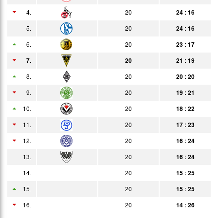
4.
20
24 : 16
09.04.
2:0
Bericht
Zuschauer
5.
20
24 : 16
11.04.
1:0
Bericht
6.
20
23 : 17
16.04.
2:1
Bericht
7.
20
21 : 19
23.04.
4:3
8.
20
20 : 20
Bericht
9.
20
19 : 21
30.04.
6:2
Bericht
10.
20
18 : 22
04.05.
9:2
Bericht
11.
20
17 : 23
07.05.
9:3
Bericht
12.
20
16 : 24
11.05.
1:3
13.
20
16 : 24
Bericht
14.
13.05.
20
15 : 25
5:2
Bericht
15.
20
15 : 25
22.05.
0:0
Bericht
16.
20
14 : 26
30.05.
2:3
Bericht