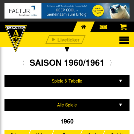
SAISON 1960/1961
Spiele & Tabelle
Mannschaft & Team
Alle Spiele
Oberliga West
1960
Westdeutscher Pokal