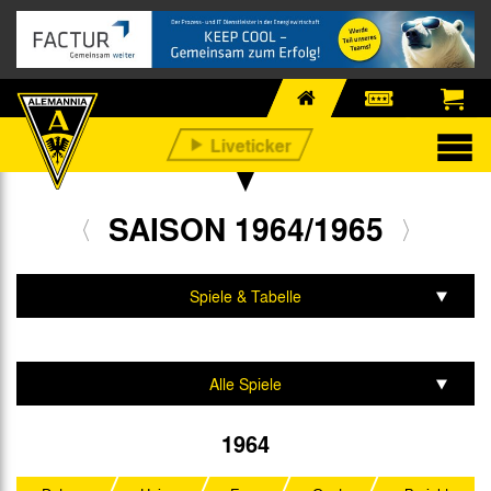
SAISON 1964/1965
Spiele & Tabelle
Mannschaft & Team
Alle Spiele
Aufstiegsrunde
1964
Regionalliga West