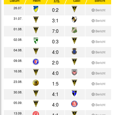
Datum
Heim
Erg.
Gast
Bericht
DFB-Pokal
26.07.
0:2
Bericht
Westdeutscher Pokal
31.07.
3:1
Bericht
Testspiele
01.08.
7:0
Bericht
02.08.
0:3
Bericht
04.08.
4:0
Bericht
09.08.
2:0
Bericht
16.08.
4:0
Bericht
23.08.
1:5
Bericht
30.08.
4:1
Bericht
05.09.
4:0
Bericht
13.09.
1:1